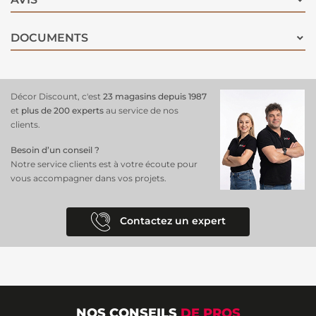
DOCUMENTS
Décor Discount, c'est
23 magasins depuis 1987
et
plus de 200 experts
au service de nos
clients.
Besoin d’un conseil ?
Notre service clients est à votre écoute pour
vous accompagner dans vos projets.
Contactez un expert
NOS CONSEILS
DE PROS