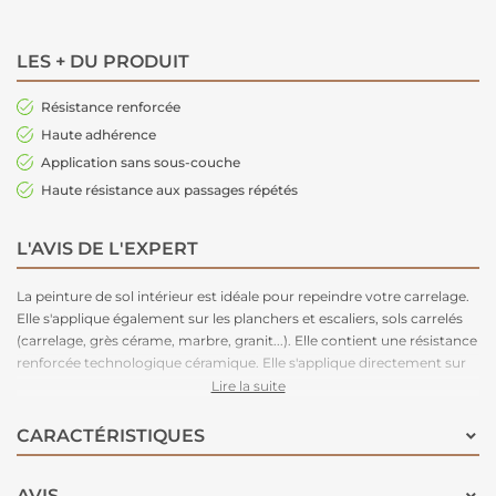
LES + DU PRODUIT
Résistance renforcée
Haute adhérence
Application sans sous-couche
Haute résistance aux passages répétés
L'AVIS DE L'EXPERT
La peinture de sol intérieur est idéale pour repeindre votre carrelage.
Elle s'applique également sur les planchers et escaliers, sols carrelés
(carrelage, grès cérame, marbre, granit...). Elle contient une résistance
renforcée technologique céramique. Elle s'applique directement sur
vos surfaces sans sous-couche, très bonne résistance aux passages et
Lire la suite
à l'adhérence. Infos pratiques : séchage entre 2 couches = 3 heures,
séchage complet = 24 heures.
CARACTÉRISTIQUES
AVIS