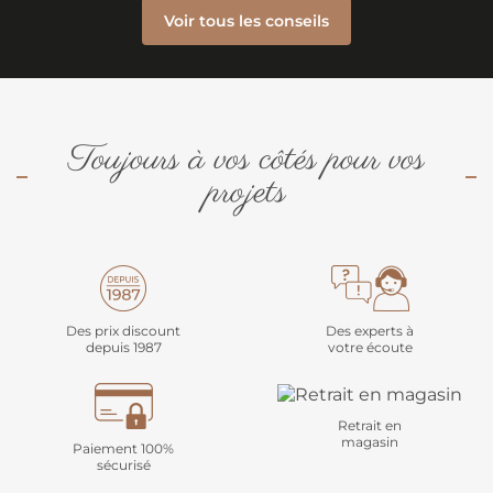
Voir tous les conseils
Toujours à vos côtés pour vos
projets
Des prix discount
Des experts à
depuis 1987
votre écoute
Retrait en
magasin
Paiement 100%
sécurisé