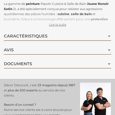
La gamme de
peinture
Ripolin Cuisine & Salle de Bain
Jaune Renoir
Satin
2L a été spécialement conçue pour résister aux agressions
quotidiennes des pièces humides :
cuisine
,
salle de bain
et
buanderie. Grâce à sa technologie effet perlant pour une
protection
renforcée
aux traces d'eau, l'eau ne pénètre pas le support mais
Lire la suite
ruisselle. La teneur en résine de cette peinture la rend très
lessivable
et particulièrement résistante aux graisses et à
l’humidité
. De l'eau et
CARACTÉRISTIQUES
une éponge suffisent à garantir des murs d'une propreté
irréprochable. Elle peut recouvrir d'anciennes peintures
AVIS
glycérophtaliques. Cette peinture est également concentrée en
principes actifs, ce qui lui permet une grande
résistance aux
moisissures
, et d'assurer une bonne tenue de sa couleur dans le
DOCUMENTS
temps. Sobre et délicate, la teinte
Jaune Renoir Satin
est une teinte
incontournable en décoration et apporte une ambiance naturelle et
raffinée.
Décor Discount, c'est
23 magasins depuis 1987
et
plus de 200 experts
au service de nos
clients.
Besoin d’un conseil ?
Notre service clients est à votre écoute pour
vous accompagner dans vos projets.