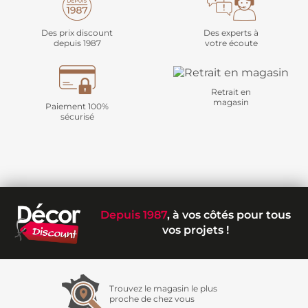
Des prix discount
Des experts à
depuis 1987
votre écoute
Retrait en
magasin
Paiement 100%
sécurisé
Depuis 1987
, à vos côtés pour tous
vos projets !
Trouvez le magasin le plus
proche de chez vous