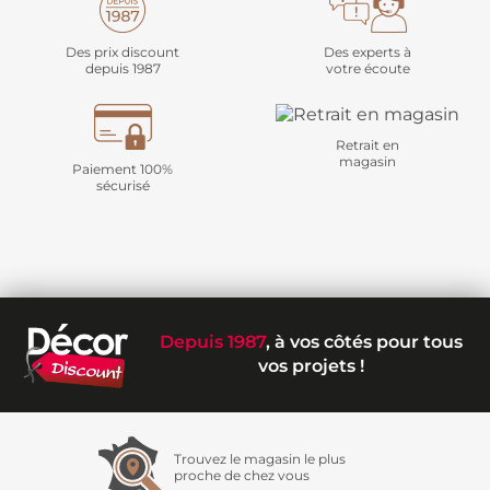
Des prix discount
Des experts à
depuis 1987
votre écoute
Retrait en
magasin
Paiement 100%
sécurisé
Depuis 1987
, à vos côtés pour tous
vos projets !
Trouvez le magasin le plus
proche de chez vous