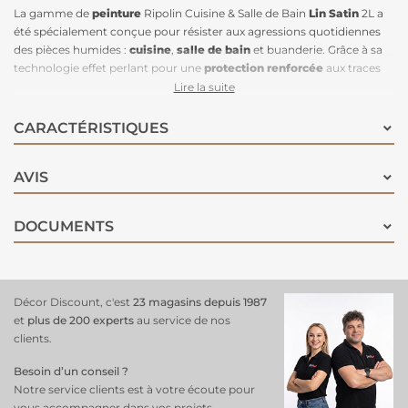
La gamme de
peinture
Ripolin Cuisine & Salle de Bain
Lin Satin
2L a
été spécialement conçue pour résister aux agressions quotidiennes
des pièces humides :
cuisine
,
salle de bain
et buanderie. Grâce à sa
technologie effet perlant pour une
protection renforcée
aux traces
d'eau, l'eau ne pénètre pas le support mais ruisselle. La teneur en
Lire la suite
résine de cette peinture la rend très
lessivable
et particulièrement
résistante aux graisses et à
l’humidité
. De l'eau et une éponge
CARACTÉRISTIQUES
suffisent à garantir des murs d'une propreté irréprochable. Elle peut
recouvrir d'anciennes peintures glycérophtaliques. Cette peinture est
AVIS
également concentrée en principes actifs, ce qui lui permet une
grande
résistance aux moisissures
, et d'assurer une bonne tenue de
sa couleur dans le temps. Sobre et délicate, la teinte
Lin Satin
est une
DOCUMENTS
teinte incontournable en décoration et apporte une ambiance
naturelle et raffinée.
Décor Discount, c'est
23 magasins depuis 1987
et
plus de 200 experts
au service de nos
clients.
Besoin d’un conseil ?
Notre service clients est à votre écoute pour
vous accompagner dans vos projets.