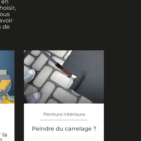
 en
oisir,
vous
avoir
s de
Peinture intérieure
Peindre du carrelage ?
 la
?