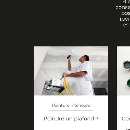
Bi
conse
pos
libè
les
Peinture intérieure
Peindre un plafond ?
Co
p