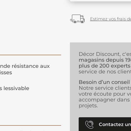
Estimez vos frais de
Décor Discount, c'e
magasins depuis 1
plus de 200 experts
nde résistance aux
service de nos client
isses
Besoin d’un conseil
Notre service client
s lessivable
votre écoute pour v
accompagner dans 
projets.
Contactez un