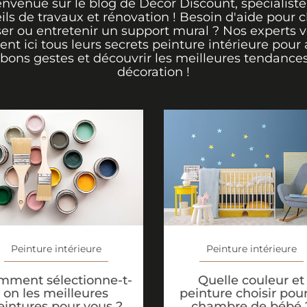
envenue sur le blog de Décor Discount, spécialiste
ils de travaux et rénovation ! Besoin d'aide pour ch
er ou entretenir un support mural ? Nos experts 
rent ici tous leurs secrets peinture intérieure pour 
 bons gestes et découvrir les meilleures tendance
décoration !
Peinture intérieure
Peinture intérieure
mment sélectionne-t-
Quelle couleur et
on les meilleures
peinture choisir pour
eintures pour vous ?
chambre de bébé 