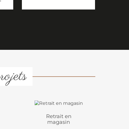
rojets
Retrait en
magasin