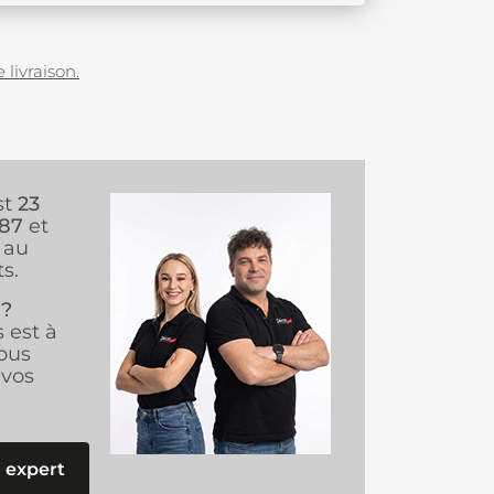
 livraison.
st
23
987
et
au
s.
 ?
s est à
ous
vos
 expert