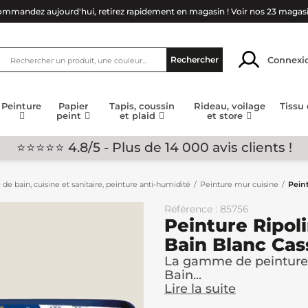
mmandez aujourd'hui, retirez rapidement en magasin !
Voir nos 23 magas
Connexi
Rechercher
Peinture
Papier
Tapis, coussin
Rideau, voilage
Tissu
peint
et plaid
et store
⭐⭐⭐⭐⭐ 4.8/5 - Plus de 14 000 avis clients !
 de bain, cuisine et sanitaire, peinture anti-humidité
Peinture mur cuisine
Peint
Référence : 85756
Peinture Ripoli
Bain Blanc Cas
La gamme de peinture 
Bain...
Lire la suite