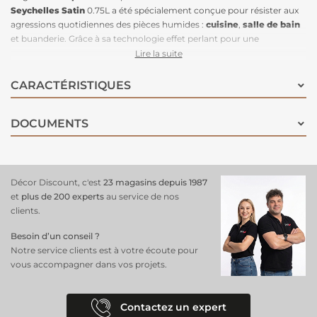
Seychelles Satin
0.75L a été spécialement conçue pour résister aux
agressions quotidiennes des pièces humides :
cuisine
,
salle de bain
et buanderie. Grâce à sa technologie effet perlant pour une
protection renforcée
aux traces d'eau, l'eau ne pénètre pas le support
Lire la suite
mais ruisselle. La teneur en résine de cette peinture la rend très
lessivable
et particulièrement résistante aux graisses et à
l’humidité
.
CARACTÉRISTIQUES
De l'eau et une éponge suffisent à garantir des murs d'une propreté
irréprochable. Elle peut recouvrir d'anciennes peintures
DOCUMENTS
glycérophtaliques. Cette peinture est également concentrée en
principes actifs, ce qui lui permet une grande
résistance aux
moisissures
, et d'assurer une bonne tenue de sa couleur dans le
temps. Sobre et délicate, la teinte
Bleu Seychelles Satin
est une
teinte incontournable en décoration et apporte une ambiance
Décor Discount, c'est
23 magasins depuis 1987
naturelle et raffinée.
et
plus de 200 experts
au service de nos
clients.
Besoin d’un conseil ?
Notre service clients est à votre écoute pour
vous accompagner dans vos projets.
Contactez un expert