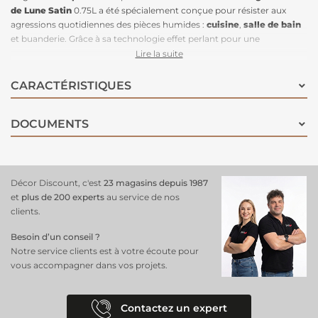
de Lune Satin
0.75L a été spécialement conçue pour résister aux
agressions quotidiennes des pièces humides :
cuisine
,
salle de bain
et buanderie. Grâce à sa technologie effet perlant pour une
protection renforcée
aux traces d'eau, l'eau ne pénètre pas le support
Lire la suite
mais ruisselle. La teneur en résine de cette peinture la rend très
lessivable
et particulièrement résistante aux graisses et à
l’humidité
.
CARACTÉRISTIQUES
De l'eau et une éponge suffisent à garantir des murs d'une propreté
irréprochable. Elle peut recouvrir d'anciennes peintures
DOCUMENTS
glycérophtaliques. Cette peinture est également concentrée en
principes actifs, ce qui lui permet une grande
résistance aux
moisissures
, et d'assurer une bonne tenue de sa couleur dans le
temps. Sobre et délicate, la teinte
Beige Pierre de Lune Satin
est une
teinte incontournable en décoration et apporte une ambiance
Décor Discount, c'est
23 magasins depuis 1987
naturelle et raffinée.
et
plus de 200 experts
au service de nos
clients.
Besoin d’un conseil ?
Notre service clients est à votre écoute pour
vous accompagner dans vos projets.
Contactez un expert