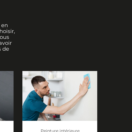
 en
oisir,
vous
avoir
s de
Peinture intérieure