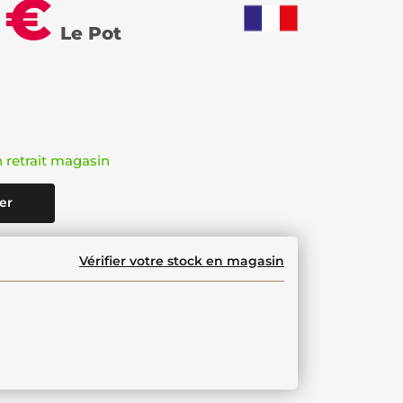
 €
Le Pot
n retrait magasin
er
Vérifier votre stock en magasin