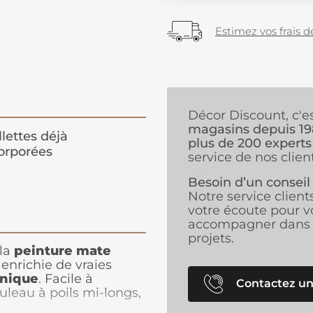
Estimez vos frais de
Décor Discount, c'e
magasins depuis 1
llettes déjà
plus de 200 experts
orporées
service de nos client
Besoin d’un conseil
Notre service client
votre écoute pour v
accompagner dans 
projets.
 la
peinture mate
 enrichie de vraies
unique
. Facile à
Contactez un
leau à poils mi-longs,
e selon la lumière.