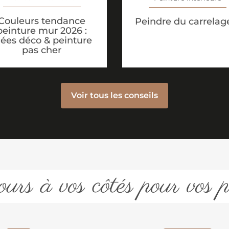
Couleurs tendance
Peindre du carrelag
peinture mur 2026 :
dées déco & peinture
pas cher
Voir tous les conseils
urs à vos côtés pour vos p