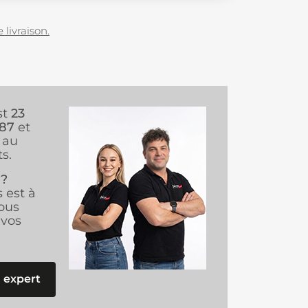
 livraison.
st
23
987
et
au
s.
 ?
s est à
ous
vos
 expert