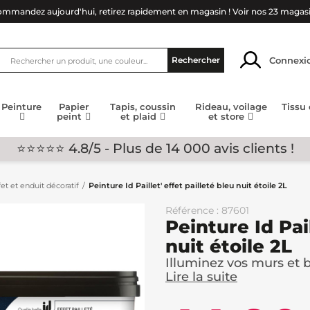
mmandez aujourd'hui, retirez rapidement en magasin !
Voir nos 23 magas
Connexi
Rechercher
Peinture
Papier
Tapis, coussin
Rideau, voilage
Tissu
peint
et plaid
et store
⭐⭐⭐⭐⭐ 4.8/5 - Plus de 14 000 avis clients !
et et enduit décoratif
Peinture Id Paillet' effet pailleté bleu nuit étoile 2L
Référence : 87601
Peinture Id Pail
nuit étoile 2L
Illuminez vos murs et b
Lire la suite