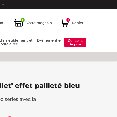
ins
+
0
on
Votre magasin
Panier
 d'ameublement et
Evènementiel
Conseils
toile cirée
de pros
let' effet pailleté bleu
oiseries avec la