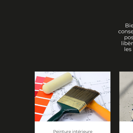
Bi
conse
pos
libè
les
Peinture intérieure