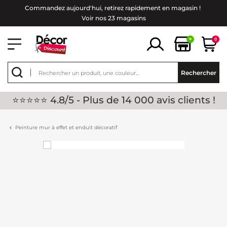
Commandez aujourd'hui, retirez rapidement en magasin !
Voir nos 23 magasins
+
0
Rechercher
⭐⭐⭐⭐⭐ 4.8/5 - Plus de 14 000 avis clients !
Peinture mur à effet et enduit décoratif