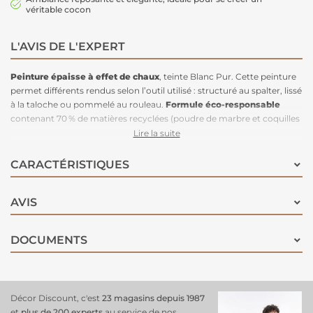
véritable cocon
L'AVIS DE L'EXPERT
Peinture épaisse à effet de chaux
, teinte Blanc Pur. Cette peinture
permet différents rendus selon l’outil utilisé : structuré au spalter, lissé
à la taloche ou pommelé au rouleau.
Formule éco-responsable
contenant 70 % de matières recyclées (poudre de marbre et coquilles
d’œufs) et plus de 20 % de carbone biosourcé issu de la biomasse.
Lire la suite
Idéale pour une finition minérale, naturelle et personnalisée !
CARACTÉRISTIQUES
AVIS
DOCUMENTS
Décor Discount, c'est
23 magasins depuis 1987
et
plus de 200 experts
au service de nos