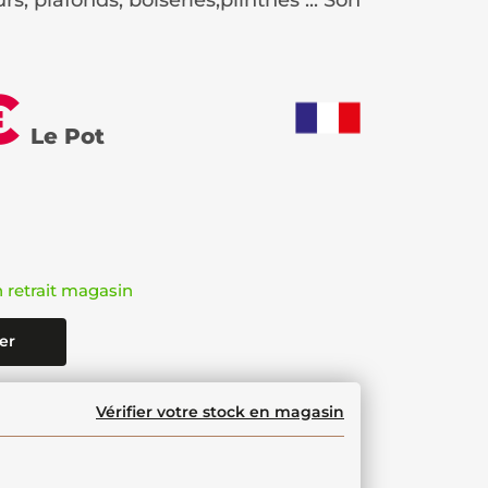
rs, plafonds, boiseries,plinthes ... Son
€
Le Pot
n retrait magasin
er
Vérifier votre stock en magasin