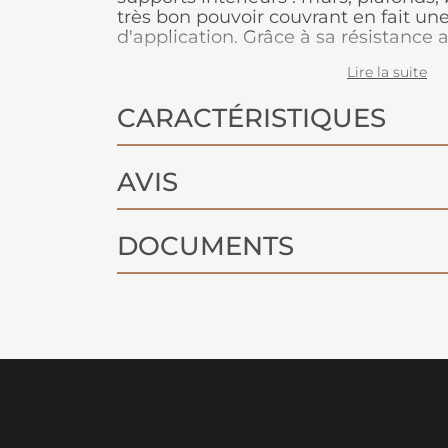
très bon pouvoir couvrant en fait une
d'application. Grâce à sa résistance 
lessivabilité, elle gardera un bel asp
Lire la suite
Disponible en plus de 50 teintes pou
déco.
CARACTÉRISTIQUES
AVIS
DOCUMENTS