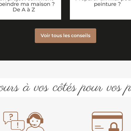
peindre ma maison ?
peinture ?
De A à Z
Voir tous les conseils
urs à vos côtés pour vos p