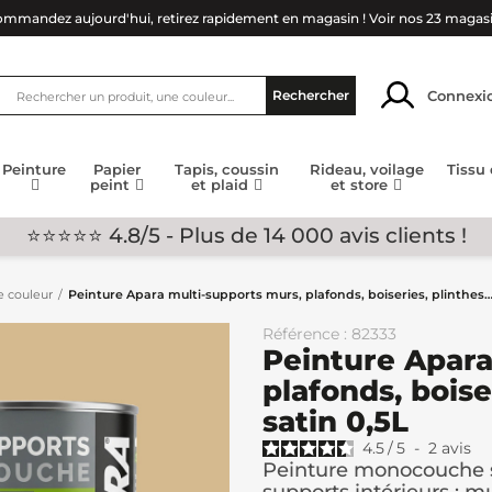
mmandez aujourd'hui, retirez rapidement en magasin !
Voir nos 23 magas
Connexi
Rechercher
Peinture
Papier
Tapis, coussin
Rideau, voilage
Tissu
peint
et plaid
et store
⭐⭐⭐⭐⭐ 4.8/5 - Plus de 14 000 avis clients !
e couleur
Peinture Apara multi-supports murs, plafonds, boiseries, plinthes
Référence : 82333
Peinture Apara
plafonds, bois
satin 0,5L
4.5
/
5
-
2
avis
Peinture monocouche s