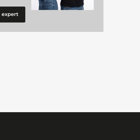
 expert