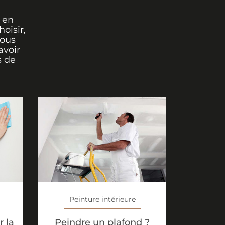
 en
oisir,
vous
avoir
s de
Peinture intérieure
 la
Peindre un plafond ?