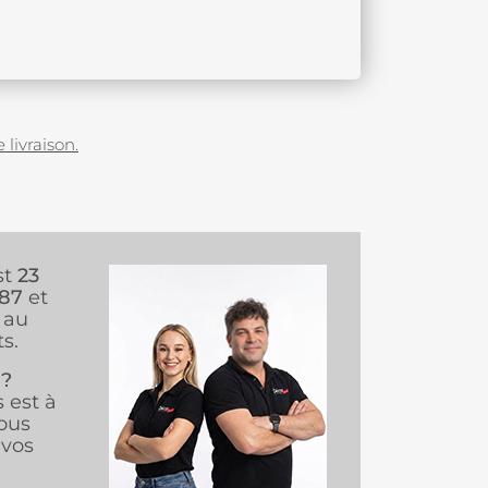
 livraison.
st
23
987
et
au
s.
 ?
s est à
ous
vos