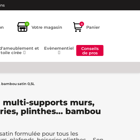
ins
+
0
on
Votre magasin
Panier
 d'ameublement et
Evènementiel
Conseils
toile cirée
de pros
… bambou satin 0,5L
 multi-supports murs,
eries, plinthes… bambou
atin formulée pour tous les