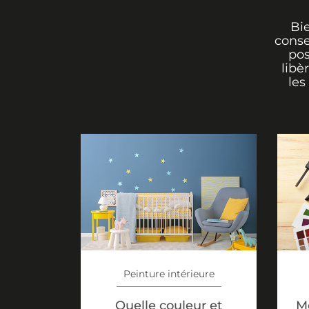
Bi
conse
pos
libè
les
Peinture intérieure
Quelle couleur et
M