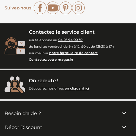
Facebook
YouTube
Pinterest
Instagram
Suivez-nous !
Contactez le service client
Par téléphone au
04 26 94 00 39
du lundi au vendredi de 9h à 12h30 et de 13h30 à 17h
Par mail via
notre formulaire de contact
Contactez votre magasin
On recrute !
Découvrez nos offres
en cliquant ici

Besoin d'aide ?

Décor Discount