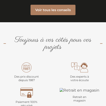
Voir tous les conseils
Toujours à vos côtés pour vos
projets
Des prix discount
Des experts à
depuis 1987
votre écoute
Retrait en
magasin
Paiement 100%
sécurisé