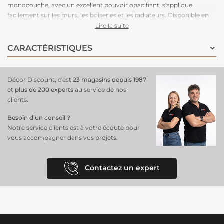
monocouche, avec un excellent pouvoir opacifiant, s'applique
facilement sur les murs, les boiseries et les radiateurs. Disponible en
plusieurs teintes, ce testeur de peinture Ripolin est parfait
pour vos
Lire la suite
essais
. Essayer ce coloris Ripolin pour faire un choix éclairé.
Testez
votre couleur avec les échantillons
de peinture Ripolin pour faciliter
CARACTÉRISTIQUES
vos projets de décoration.
Décor Discount, c'est
23 magasins depuis 1987
et
plus de 200 experts
au service de nos
clients.
Besoin d’un conseil ?
Notre service clients est à votre écoute pour
vous accompagner dans vos projets.
Contactez un expert