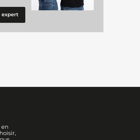
 expert
 en
oisir,
vous