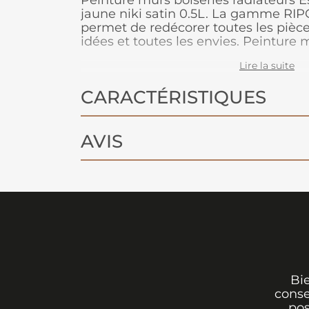
Peinture murs boiseries radiateurs E
jaune niki satin 0.5L. La gamme RIP
permet de redécorer toutes les pièce
idées et toutes les envies. Peintur
pouvoir opacifiant, elle s'applique f
Lire la suite
les boiseries et les radiateurs.
CARACTÉRISTIQUES
AVIS
Bi
conse
pos