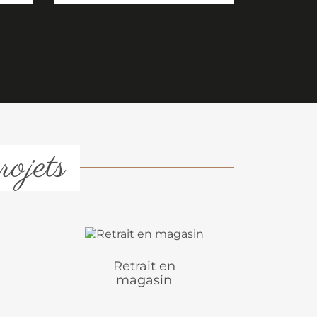
rojets
Retrait en
magasin