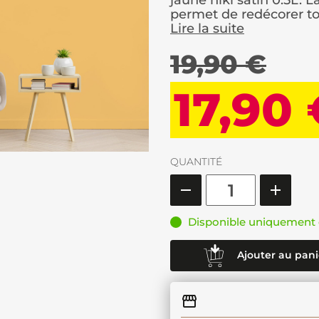
jaune niki satin 0.5L.
permet de redécorer tou
Lire la suite
19,90 €
17,90
QUANTITÉ
Disponible uniquement 
Ajouter au pani