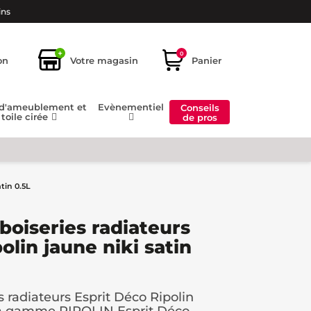
ins
+
0
on
Votre magasin
Panier
 d'ameublement et
Evènementiel
Conseils
toile cirée
de pros
tin 0.5L
boiseries radiateurs
olin jaune niki satin
 radiateurs Esprit Déco Ripolin