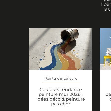
libè
les
Peinture intérieure
Couleurs tendance
peinture mur 2026 :
pe
idées déco & peinture
pas cher