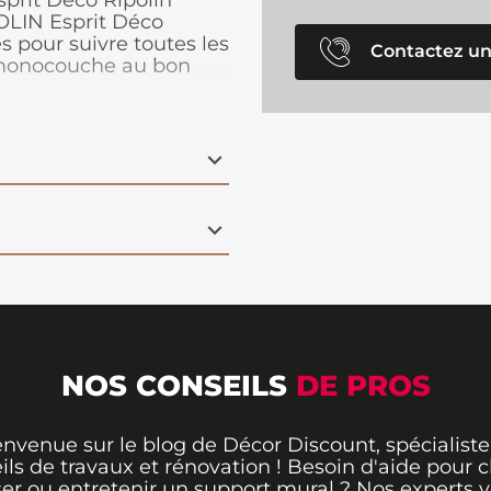
sprit Déco Ripolin
OLIN Esprit Déco
s pour suivre toutes les
Contactez un
e monocouche au bon
acilement sur les murs,
NOS CONSEILS
DE PROS
envenue sur le blog de Décor Discount, spécialiste
ils de travaux et rénovation ! Besoin d'aide pour ch
er ou entretenir un support mural ? Nos experts 