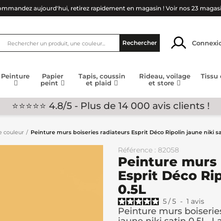
mmandez aujourd'hui, retirez rapidement en magasin !
Voir nos 23 magas
Connexi
Rechercher
Peinture
Papier
Tapis, coussin
Rideau, voilage
Tissu
peint
et plaid
et store
⭐⭐⭐⭐⭐ 4.8/5 - Plus de 14 000 avis clients !
e couleur
Peinture murs boiseries radiateurs Esprit Déco Ripolin jaune niki sa
Référence : 82058
Peinture murs 
Esprit Déco Rip
0.5L
5
/
5
-
1
avis
Peinture murs boiseries