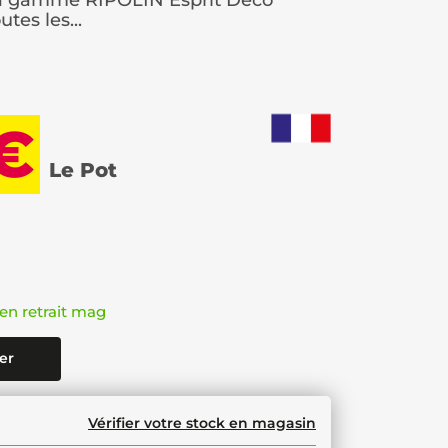
 La gamme RIPOLIN Esprit Déco
tes les...
 €
Le Pot
en retrait mag
er
Vérifier votre stock en magasin