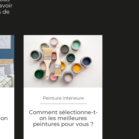
avoir
s de
Peinture intérieure
Comment sélectionne-t-
ion
on les meilleures
peintures pour vous ?