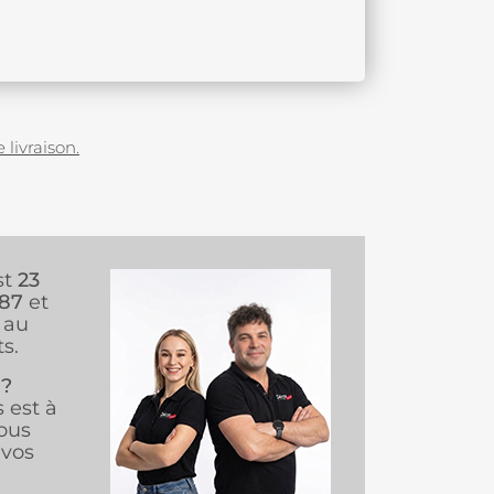
 livraison.
st
23
987
et
au
s.
 ?
s est à
ous
vos