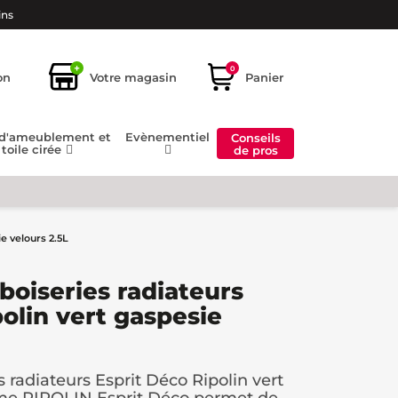
ins
+
0
on
Votre magasin
Panier
 d'ameublement et
Evènementiel
Conseils
toile cirée
de pros
e velours 2.5L
boiseries radiateurs
olin vert gaspesie
 radiateurs Esprit Déco Ripolin vert