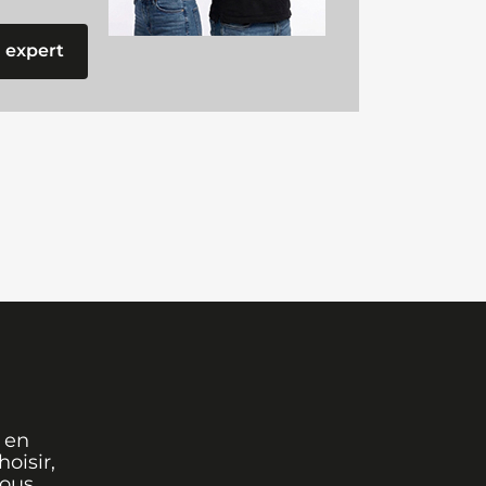
 expert
 en
oisir,
vous