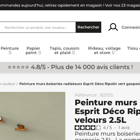
mmandez aujourd'hui, retirez rapidement en magasin !
Voir nos 23 magas
Connexi
Rechercher
Peinture
Papier
Tapis, coussin
Rideau, voilage
Tissu
peint
et plaid
et store
⭐⭐⭐⭐⭐ 4.8/5 - Plus de 14 000 avis clients !
e couleur
Peinture murs boiseries radiateurs Esprit Déco Ripolin vert gaspesi
Référence : 82055
Peinture murs 
Esprit Déco Rip
velours 2.5L
4
/
5
-
1
avis
Peinture murs boiseries