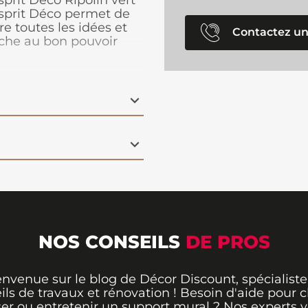
sprit Déco Ripolin vert
sprit Déco permet de
re toutes les idées et
Contactez un
uche au bon pouvoir
 sur les murs, les
NOS CONSEILS
DE PROS
envenue sur le blog de Décor Discount, spécialiste
ils de travaux et rénovation ! Besoin d'aide pour ch
er ou entretenir un support mural ? Nos experts 