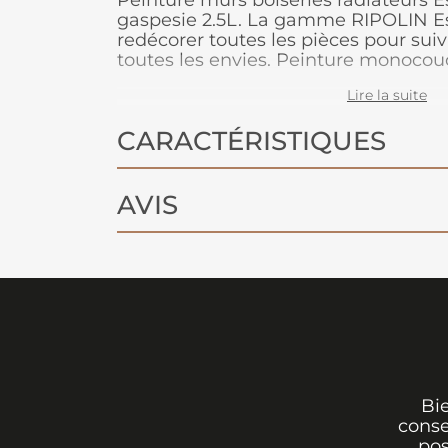
Peinture murs boiseries radiateurs E
gaspesie 2.5L. La gamme RIPOLIN E
redécorer toutes les pièces pour suiv
toutes les envies. Peinture monoco
opacifiant, elle s'applique facilement
Lire la suite
boiseries et les radiateurs.
CARACTÉRISTIQUES
AVIS
Bi
conse
pos