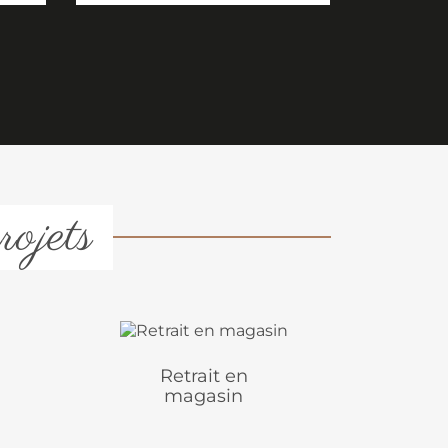
rojets
Retrait en
magasin