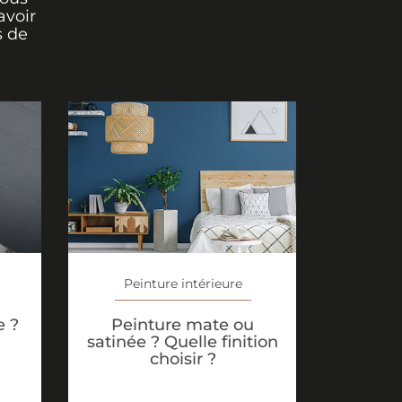
avoir
s de
Peinture intérieure
Peinture mate ou
e ?
satinée ? Quelle finition
choisir ?