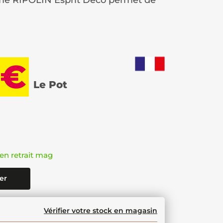
me RIPOLIN Esprit Déco permet de
 €
Le Pot
en retrait mag
er
Vérifier votre stock en magasin