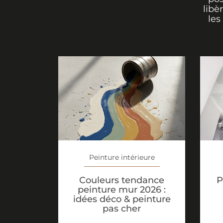
libè
les
Peinture intérieure
Couleurs tendance
P
peinture mur 2026 :
idées déco & peinture
pas cher