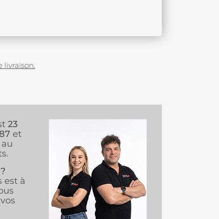
 livraison.
st
23
987
et
au
s.
 ?
s est à
ous
vos