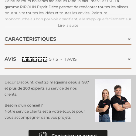
Peinture murs boiseries radiateurs Ripolin bleu melville 0.5L. La
gamme RIPOLIN Esprit Déco permet de redécorer toutes les pièces
pour suivre toutes les idées et toutes les envies. Peinture
monocouche au bon pouvoir opacifiant, elle s'applique facilement sur
les murs, les boiseries et les radiateurs.
Lire la suite
CARACTÉRISTIQUES
AVIS
5
/
5
-
1
AVIS
Décor Discount, c'est
23 magasins depuis 1987
et
plus de 200 experts
au service de nos
clients.
Besoin d’un conseil ?
Notre service clients est à votre écoute pour
vous accompagner dans vos projets.
Contactez un expert