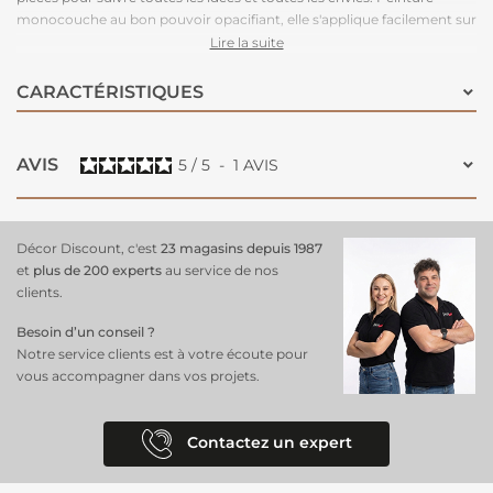
monocouche au bon pouvoir opacifiant, elle s'applique facilement sur
les murs, les boiseries et les radiateurs.
Lire la suite
CARACTÉRISTIQUES
AVIS
5
/
5
-
1
AVIS
Décor Discount, c'est
23 magasins depuis 1987
et
plus de 200 experts
au service de nos
clients.
Besoin d’un conseil ?
Notre service clients est à votre écoute pour
vous accompagner dans vos projets.
Contactez un expert