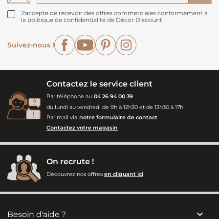
J'accepte de recevoir des offres commerciales conformément à
la politique de confidentialité de Décor Discount
Facebook
YouTube
Pinterest
Instagram
Suivez-nous !
Contactez le service client
Par téléphone au
04 26 94 00 39
du lundi au vendredi de 9h à 12h30 et de 13h30 à 17h
Par mail via
notre formulaire de contact
Contactez votre magasin
On recrute !
Découvrez nos offres
en cliquant ici

Besoin d'aide ?