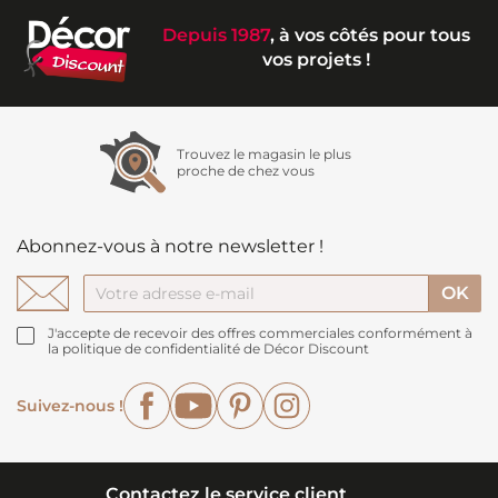
Depuis 1987
, à vos côtés pour tous
vos projets !
Trouvez le magasin le plus
proche de chez vous
Abonnez-vous à notre newsletter !
J'accepte de recevoir des offres commerciales conformément à
la politique de confidentialité de Décor Discount
Facebook
YouTube
Pinterest
Instagram
Suivez-nous !
Contactez le service client