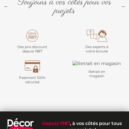
Toujours à vos côtés pour vos
projets
Des prix discount
Des experts à
depuis 1987
votre écoute
Retrait en
magasin
Paiement 100%
sécurisé
Depuis 1987
, à vos côtés pour tous