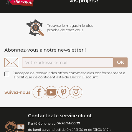
vos projets !
Trouvez le magasin le plus
proche de chez vous
Abonnez-vous à notre newsletter !
J'accepte de recevoir des offres commerciales conformément à
la politique de confidentialité de Décor Discount
Facebook
YouTube
Pinterest
Instagram
Suivez-nous !
Contactez le service client
Par téléphone au
04 26 94 00 39
du lundi au vendredi de 9h à 12h30 et de 13h30 à 17h