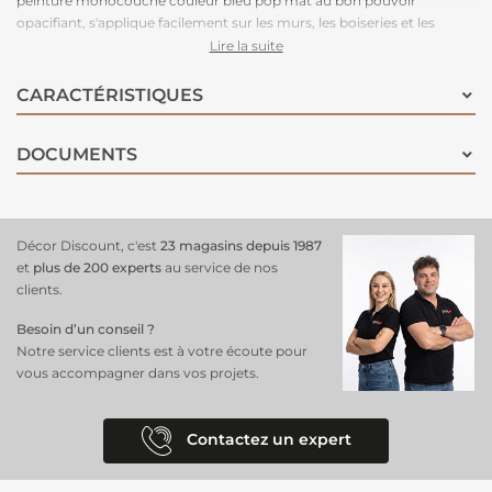
peinture monocouche couleur bleu pop mat au bon pouvoir
opacifiant, s'applique facilement sur les murs, les boiseries et les
radiateurs. Dotée d'une formule qui purifie l'air intérieur, cette
Lire la suite
peinture absorbera jusqu'à 60% du formaldéhyde en 24 heures.
CARACTÉRISTIQUES
DOCUMENTS
Décor Discount, c'est
23 magasins depuis 1987
et
plus de 200 experts
au service de nos
clients.
Besoin d’un conseil ?
Notre service clients est à votre écoute pour
vous accompagner dans vos projets.
Contactez un expert