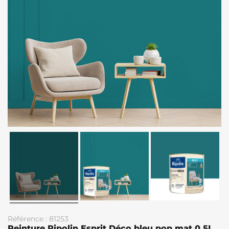
Référence : 81253
Peinture Ripolin Esprit Déco bleu pop mat 0.5L