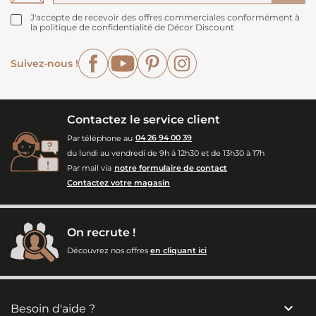
J'accepte de recevoir des offres commerciales conformément à
la politique de confidentialité de Décor Discount
Facebook
YouTube
Pinterest
Instagram
Suivez-nous !
Contactez le service client
Par téléphone au
04 26 94 00 39
du lundi au vendredi de 9h à 12h30 et de 13h30 à 17h
Par mail via
notre formulaire de contact
Contactez votre magasin
On recrute !
Découvrez nos offres
en cliquant ici

Besoin d'aide ?