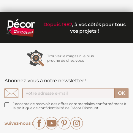
Depuis 1987
, à vos côtés pour tous
vos projets !
Trouvez le magasin le plus
proche de chez vous
Abonnez-vous à notre newsletter !
J'accepte de recevoir des offres commerciales conformément à
la politique de confidentialité de Décor Discount
Facebook
YouTube
Pinterest
Instagram
Suivez-nous !