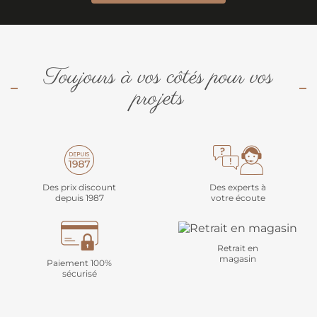
Toujours à vos côtés pour vos
projets
Des prix discount
Des experts à
depuis 1987
votre écoute
Retrait en
magasin
Paiement 100%
sécurisé