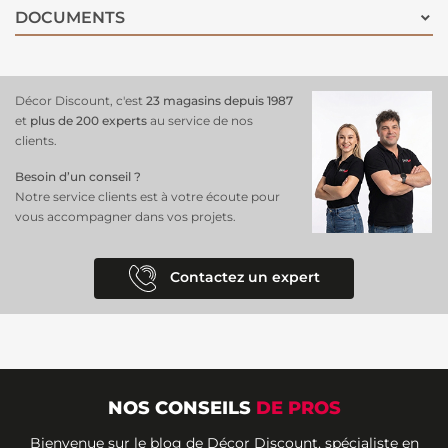
DOCUMENTS
Décor Discount, c'est
23 magasins depuis 1987
et
plus de 200 experts
au service de nos
clients.
Besoin d’un conseil ?
Notre service clients est à votre écoute pour
vous accompagner dans vos projets.
Contactez un expert
NOS CONSEILS
DE PROS
Bienvenue sur le blog de Décor Discount, spécialiste en