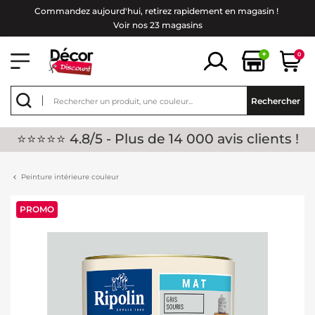
Commandez aujourd'hui, retirez rapidement en magasin !
Voir nos 23 magasins
+
0
Rechercher
⭐⭐⭐⭐⭐ 4.8/5 - Plus de 14 000 avis clients !
Peinture intérieure couleur
PROMO