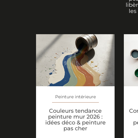
libè
les
Peinture intérieure
Couleurs tendance
Co
peinture mur 2026 :
idées déco & peinture
p
pas cher