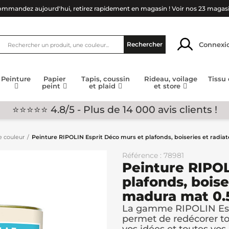
mmandez aujourd'hui, retirez rapidement en magasin !
Voir nos 23 magas
Connexi
Rechercher
Peinture
Papier
Tapis, coussin
Rideau, voilage
Tissu
peint
et plaid
et store
⭐⭐⭐⭐⭐ 4.8/5 - Plus de 14 000 avis clients !
e couleur
Peinture RIPOLIN Esprit Déco murs et plafonds, boiseries et radia
Référence : 78981
Peinture RIPOL
plafonds, boise
madura mat 0.
La gamme RIPOLIN Esp
permet de redécorer tou