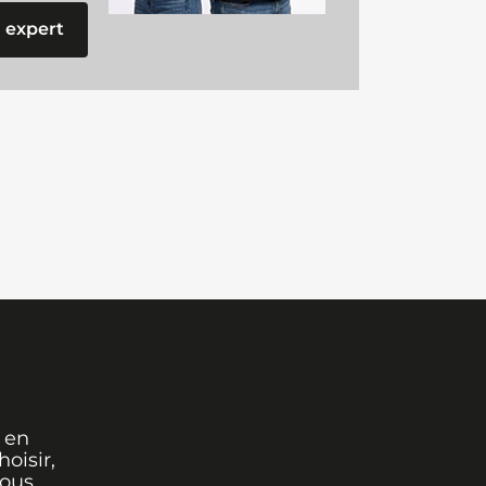
 expert
 en
oisir,
vous