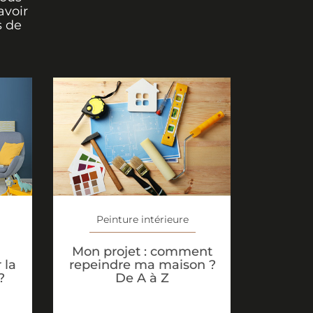
avoir
s de
Peinture intérieure
Mon projet : comment
 la
repeindre ma maison ?
?
De A à Z