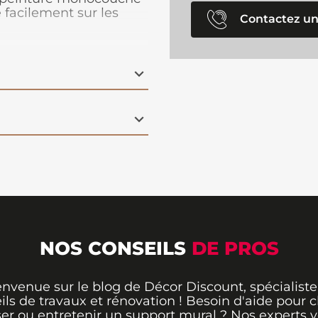
 facilement sur les
Contactez un
 Ce produit est
 blanc.
NOS CONSEILS
DE PROS
envenue sur le blog de Décor Discount, spécialiste
ils de travaux et rénovation ! Besoin d'aide pour ch
er ou entretenir un support mural ? Nos experts 