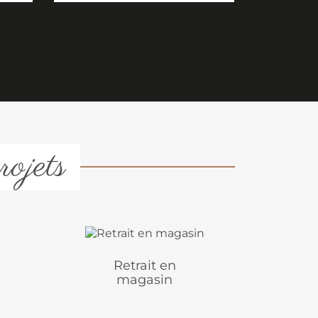
rojets
Retrait en
magasin