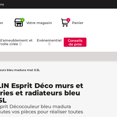
ins
+
0
on
Votre magasin
Panier
 d'ameublement et
Evènementiel
Conseils
toile cirée
de pros
teurs bleu madura mat 0.5L
IN Esprit Déco murs et
ries et radiateurs bleu
5L
rit Décocouleur bleu madura
tes vos pièces pour réaliser toutes