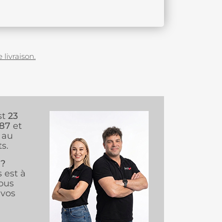
 livraison.
st
23
987
et
au
s.
 ?
s est à
ous
vos