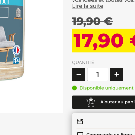
vos idées et toutes vos..
Lire la suite
19,90 €
17,90
QUANTITÉ
Disponible uniquement 
Ajouter au pani
Commande en ligne