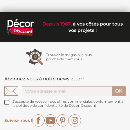
Depuis 1987
, à vos côtés pour tous
vos projets !
Trouvez le magasin le plus
proche de chez vous
Abonnez-vous à notre newsletter !
J'accepte de recevoir des offres commerciales conformément à
la politique de confidentialité de Décor Discount
Facebook
YouTube
Pinterest
Instagram
Suivez-nous !