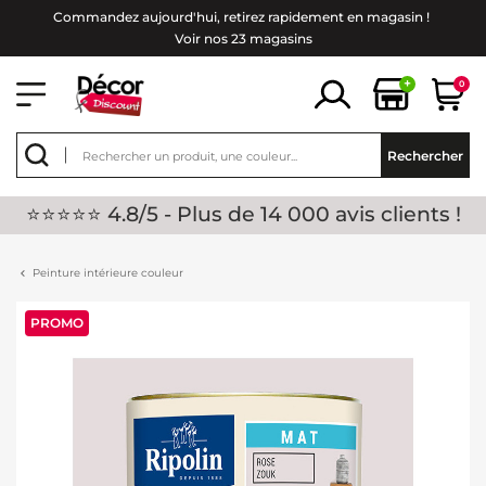
Commandez aujourd'hui, retirez rapidement en magasin !
Voir nos 23 magasins
+
0
Rechercher
⭐⭐⭐⭐⭐ 4.8/5 - Plus de 14 000 avis clients !
Peinture intérieure couleur
PROMO