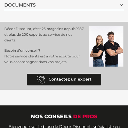
DOCUMENTS
Décor Discount, c'est
23 magasins depuis 1987
et
plus de 200 experts
au service de nos
clients.
Besoin d’un conseil ?
Notre service clients est à votre écoute pour
vous accompagner dans vos projets.
Contactez un expert
NOS CONSEILS
DE PROS
Bienvenue sur le blog de Décor Discount, spécialiste en