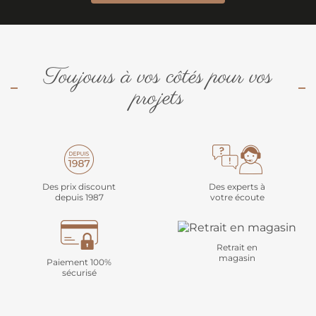
Toujours à vos côtés pour vos
projets
Des prix discount
Des experts à
depuis 1987
votre écoute
Retrait en
magasin
Paiement 100%
sécurisé