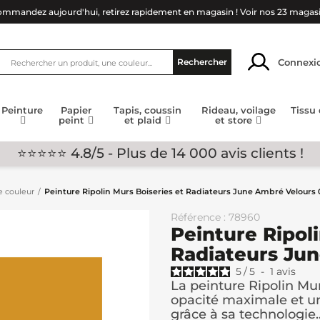
mmandez aujourd'hui, retirez rapidement en magasin !
Voir nos 23 magas
Connexi
Rechercher
Peinture
Papier
Tapis, coussin
Rideau, voilage
Tissu
peint
et plaid
et store
⭐⭐⭐⭐⭐ 4.8/5 - Plus de 14 000 avis clients !
e couleur
Peinture Ripolin Murs Boiseries et Radiateurs June Ambré Velours 
Référence : 78960
Peinture Ripol
Radiateurs Jun
5
/
5
-
1
avis
La peinture Ripolin Mu
opacité maximale et un
grâce à sa technologie..