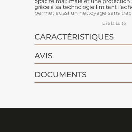
opacité maximale et une protection 
grâce à sa technologie limitant l’adh
permet aussi un nettoyage sans trace 
Son aspect sobre et feutré est à la f
Lire la suite
car il permet de masquer les défauts
CARACTÉRISTIQUES
AVIS
DOCUMENTS