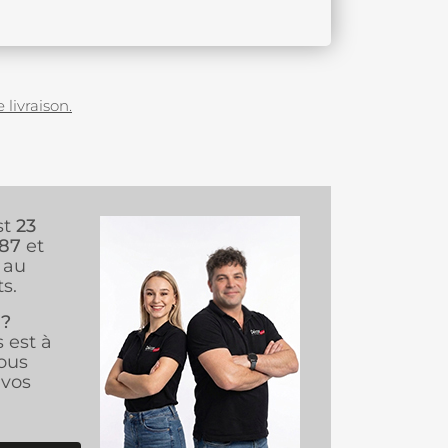
 livraison.
st
23
987
et
au
s.
 ?
s est à
ous
vos