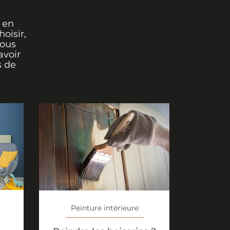
 en
oisir,
vous
avoir
s de
Peinture intérieure