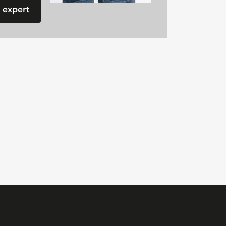
 expert