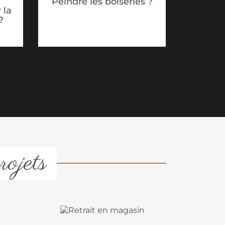
Peindre les boiseries ?
 la
?
rojets