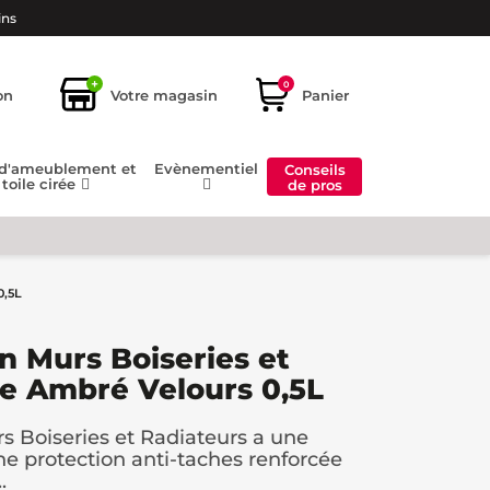
ins
+
0
on
Votre magasin
Panier
 d'ameublement et
Evènementiel
Conseils
toile cirée
de pros
0,5L
in Murs Boiseries et
e Ambré Velours 0,5L
rs Boiseries et Radiateurs a une
e protection anti-taches renforcée
.