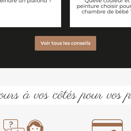
eindre un plafond ?
Quelle couleur et
peinture choisir pour
chambre de bébé 
Voir tous les conseils
urs à vos côtés pour vos p