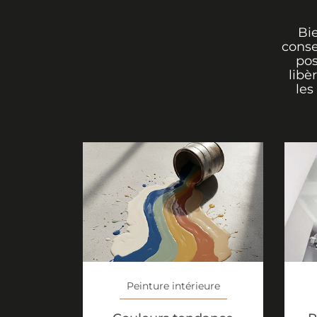
Bi
conse
pos
libè
les
Peinture intérieure