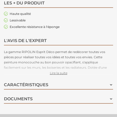
LES + DU PRODUIT
Haute qualité
Lessivable
Excellente résistance à l'éponge
L'AVIS DE L'EXPERT
La gamme RIPOLIN Esprit Déco permet de redécorer toutes vos
pièces pour réaliser toutes vos idées et toutes vos envies. Cette
peinture monocouche au bon pouvoir opacifiant, s'applique
facilement sur les murs, les boiseries et les radiateurs. Dotée d'une
formule qui purifie l'air intérieur, cette peinture absorbera jusqu'à 60%
Lire la suite
du formaldéhyde en 24 heures.
CARACTÉRISTIQUES
DOCUMENTS