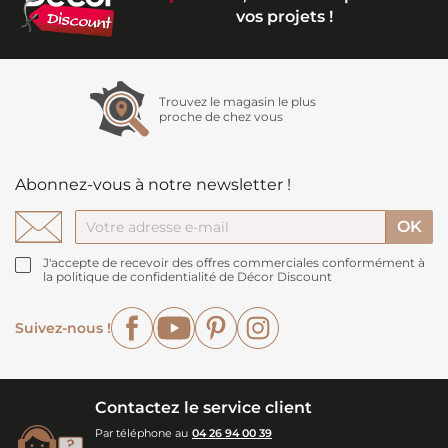
vos projets !
Trouvez le magasin le plus
proche de chez vous
Abonnez-vous à notre newsletter !
J'accepte de recevoir des offres commerciales conformément à
la politique de confidentialité de Décor Discount
Facebook
YouTube
Pinterest
Instagram
Suivez-nous !
Contactez le service client
Par téléphone au
04 26 94 00 39