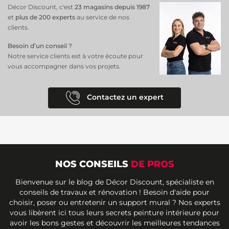
Décor Discount, c'est
23 magasins depuis 1987
et
plus de 200 experts
au service de nos
clients.
Besoin d’un conseil ?
Notre service clients est à votre écoute pour
vous accompagner dans vos projets.
Contactez un expert
NOS CONSEILS
DE PROS
Bienvenue sur le blog de Décor Discount, spécialiste en
conseils de travaux et rénovation ! Besoin d'aide pour
choisir, poser ou entretenir un support mural ? Nos experts
vous libèrent ici tous leurs secrets peinture intérieure pour
avoir les bons gestes et découvrir les meilleures tendances