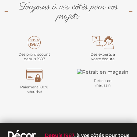
Toujours à vos côtés pour vos
projets
Des prix discount
Des experts à
depuis 1987
votre écoute
Retrait en
magasin
Paiement 100%
sécurisé
Depuis 1987
, à vos côtés pour tous