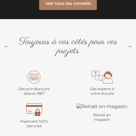
Voir tous les conseils
Toujours à vos côtés pour vos
projets
Des prix discount
Des experts à
depuis 1987
votre écoute
Retrait en
magasin
Paiement 100%
sécurisé