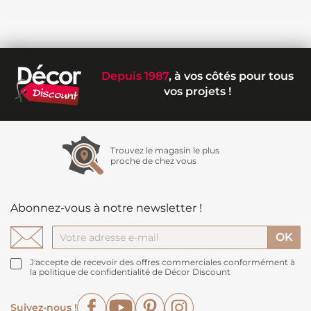
Depuis 1987
, à vos côtés pour tous
vos projets !
Trouvez le magasin le plus
proche de chez vous
Abonnez-vous à notre newsletter !
J'accepte de recevoir des offres commerciales conformément à
la politique de confidentialité de Décor Discount
Facebook
YouTube
Pinterest
Instagram
Suivez-nous !