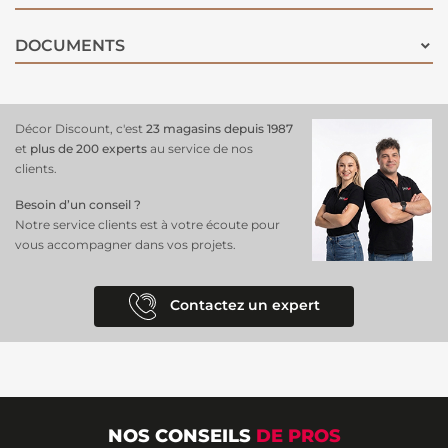
DOCUMENTS
Décor Discount, c'est
23 magasins depuis 1987
et
plus de 200 experts
au service de nos
clients.
Besoin d’un conseil ?
Notre service clients est à votre écoute pour
vous accompagner dans vos projets.
Contactez un expert
NOS CONSEILS
DE PROS