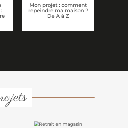
e
Mon projet : comment
:
repeindre ma maison ?
re
De A à Z
rojets