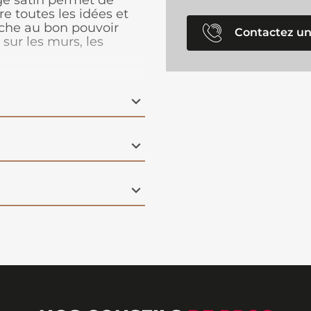
e satin permet de
re toutes les idées et
uche au bon pouvoir
Contactez un
 sur les murs, les
t est disponible en