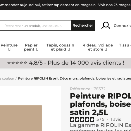
mmandez aujourd'hui, retirez rapidement en magasin !
Voir nos 23 magas
Connexi
Rechercher
Peinture
Papier
Tapis, coussin
Rideau, voilage
Tissu
peint
et plaid
et store
⭐⭐⭐⭐⭐ 4.8/5 - Plus de 14 000 avis clients !
e couleur
Peinture RIPOLIN Esprit Déco murs, plafonds, boiseries et radiateu
Référence : 78372
Peinture RIPOL
plafonds, boise
satin 2,5L
5
/
5
-
1
avis
La gamme RIPOLIN Espr