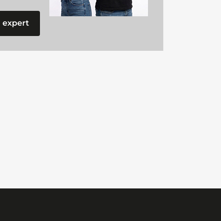
 expert