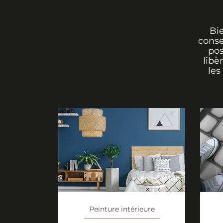
Bi
conse
pos
libè
les
Peinture intérieure