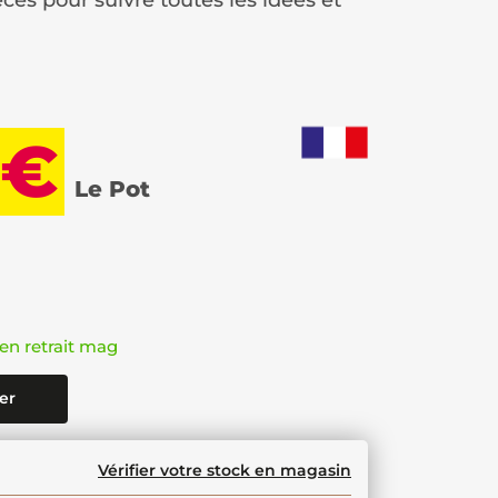
èces pour suivre toutes les idées et
 €
Le Pot
en retrait mag
er
Vérifier votre stock en magasin