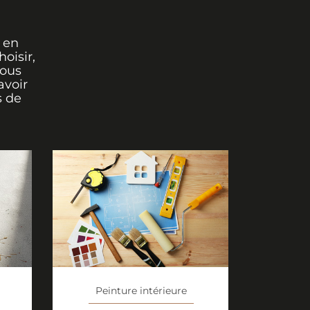
 en
oisir,
vous
avoir
s de
Peinture intérieure