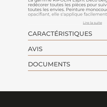
La gamme RIPOLIN Esprit Déco beig
redécorer toutes les pièces pour suiv
toutes les envies. Peinture monoco
opacifiant, elle s'applique facilement
boiseries et les radiateurs. Ce produi
Lire la suite
plusieurs teintes et en blanc.
CARACTÉRISTIQUES
AVIS
DOCUMENTS