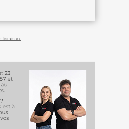
 livraison.
st
23
987
et
au
s.
 ?
s est à
ous
vos