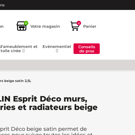
ins
+
0
on
Votre magasin
Panier
 d'ameublement et
Evènementiel
Conseils
toile cirée
de pros
rs beige satin 2,5L
IN Esprit Déco murs,
ries et radiateurs beige
it Déco beige satin permet de