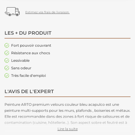
Estimez vos frais de livraison.
LES + DU PRODUIT
Fort pouvoir couvrant
Résistance aux chocs
Lessivable
Sans odeur
Très facile d'emploi
L'AVIS DE L'EXPERT
Peinture ARTO premium velours couleur bleu acapulco est une
peinture multi-supports pour les murs, plafonds , boiseries et métaux.
Elle est recommandée dans des zones à fort risque de salissures et de
contamination (cuisine, hôtellerie…). Son aspect sobre et feutré est à
la fois tendance et pratique car il permet de masquer les défauts du
Lire la suite
supports.