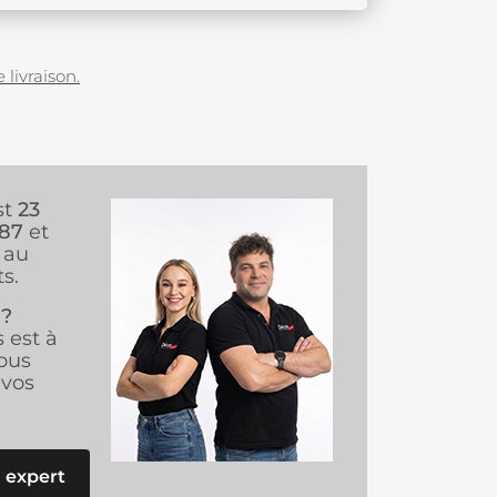
 livraison.
st
23
987
et
au
s.
 ?
s est à
ous
vos
 expert