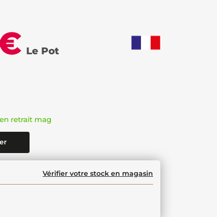
 €
Le Pot
en retrait mag
er
Vérifier votre stock en magasin