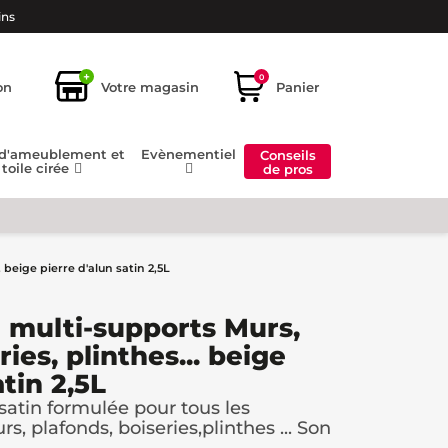
ins
+
0
on
Votre magasin
Panier
 d'ameublement et
Evènementiel
Conseils
toile cirée
de pros
 beige pierre d'alun satin 2,5L
 multi-supports Murs,
ies, plinthes... beige
atin 2,5L
atin formulée pour tous les
rs, plafonds, boiseries,plinthes ... Son