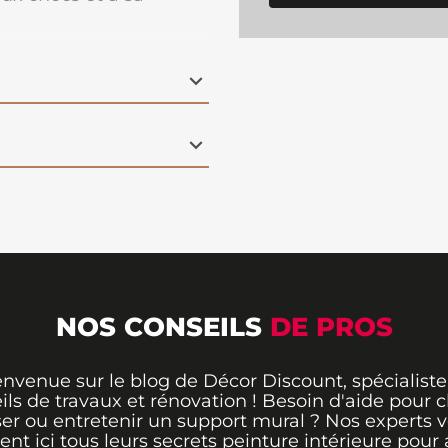
ect dans le temps.
ge choix de déco.
NOS CONSEILS
DE PROS
envenue sur le blog de Décor Discount, spécialiste
ils de travaux et rénovation ! Besoin d'aide pour ch
er ou entretenir un support mural ? Nos experts 
rent ici tous leurs secrets peinture intérieure pour 