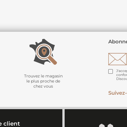
Abonne
J'acce
confo
Trouvez le magasin
Disco
le plus proche de
chez vous
Suivez-
 client