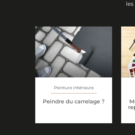
les
Peinture intérieure
Peindre du carrelage ?
M
re