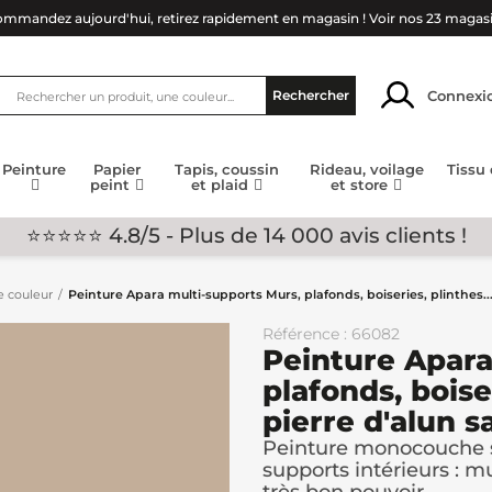
mmandez aujourd'hui, retirez rapidement en magasin !
Voir nos 23 magas
Connexi
Rechercher
Peinture
Papier
Tapis, coussin
Rideau, voilage
Tissu
peint
et plaid
et store
⭐⭐⭐⭐⭐ 4.8/5 - Plus de 14 000 avis clients !
e couleur
Peinture Apara multi-supports Murs, plafonds, boiseries, plinthes...
Référence : 66082
Peinture Apara
plafonds, boiser
pierre d'alun s
Peinture monocouche s
supports intérieurs : mu