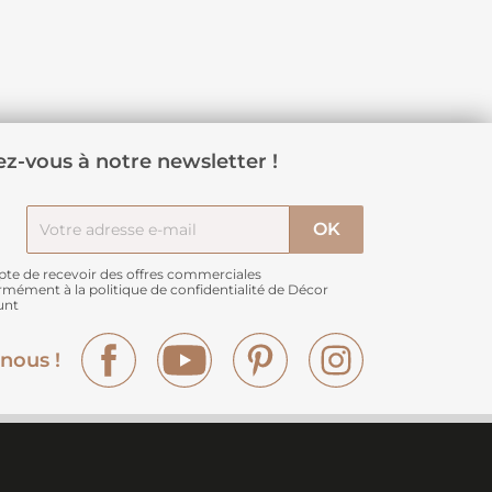
z-vous à notre newsletter !
pte de recevoir des offres commerciales
rmément à
la politique de confidentialité de Décor
unt
Facebook
YouTube
Pinterest
Instagram
nous !