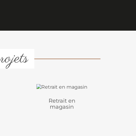
rojets
Retrait en
magasin