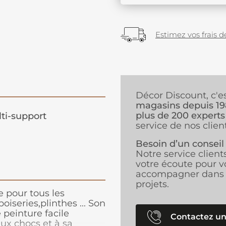
Estimez vos frais de
Décor Discount, c'e
magasins depuis 1
plus de 200 experts
ti-support
service de nos client
Besoin d’un conseil
Notre service client
votre écoute pour v
accompagner dans 
projets.
 pour tous les
oiseries,plinthes ... Son
 peinture facile
Contactez un
aux chocs et à sa