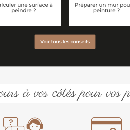
lculer une surface à
Préparer un mur pour
peindre ?
peinture ?
Voir tous les conseils
urs à vos côtés pour vos p