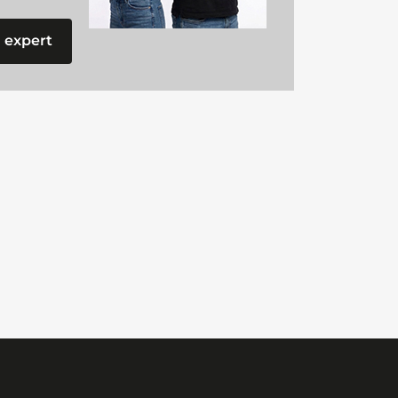
 expert