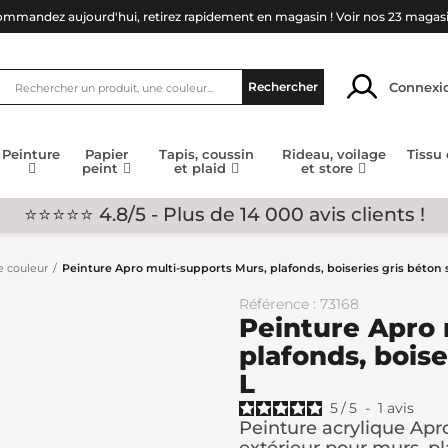
mmandez aujourd'hui, retirez rapidement en magasin !
Voir nos 23 magas
Connexi
Rechercher
Peinture
Papier
Tapis, coussin
Rideau, voilage
Tissu
peint
et plaid
et store
⭐⭐⭐⭐⭐ 4.8/5 - Plus de 14 000 avis clients !
e couleur
Peinture Apro multi-supports Murs, plafonds, boiseries gris béton s
Référence : 73168
Peinture Apro 
plafonds, boise
L
5
/
5
-
1
avis
Peinture acrylique Apro