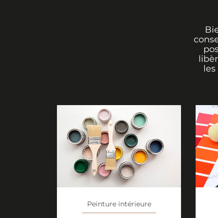
Bi
conse
pos
libè
les
Peinture intérieure