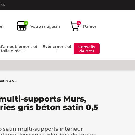
ins
+
0
on
Votre magasin
Panier
 d'ameublement et
Evènementiel
Conseils
toile cirée
de pros
atin 0,5 L
multi-supports Murs,
ries gris béton satin 0,5
 satin multi-supports intérieur