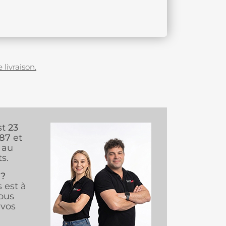
 livraison.
st
23
987
et
au
s.
 ?
s est à
ous
vos