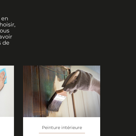
 en
oisir,
vous
avoir
s de
Peinture intérieure