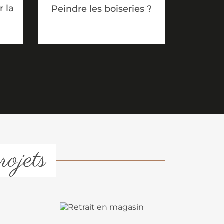
 la
Peindre les boiseries ?
rojets