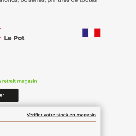
afonds, boiseries, plinthes de toutes
€
Le Pot
n retrait magasin
er
Vérifier votre stock en magasin