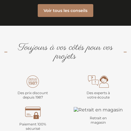
Voir tous les conseils
Toujours à vos côtés pour vos
projets
Des prix discount
Des experts à
depuis 1987
votre écoute
Retrait en
magasin
Paiement 100%
sécurisé