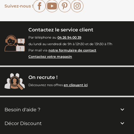
Facebook
YouTube
Pinterest
Instagram
Suivez-nous !
Contactez le service client
Par téléphone au
04 26 94 00 39
du lundi au vendredi de 9h à 12h30 et de 13h30 à 17h
Par mail via
notre formulaire de contact
Contactez votre magasin
On recrute !
Découvrez nos offres
en cliquant ici

Besoin d'aide ?

Décor Discount