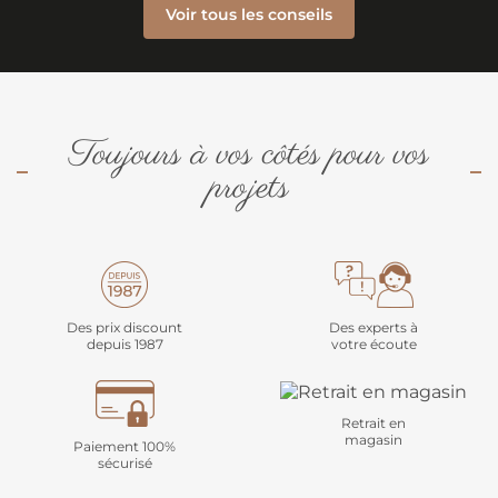
Voir tous les conseils
Toujours à vos côtés pour vos
projets
Des prix discount
Des experts à
depuis 1987
votre écoute
Retrait en
magasin
Paiement 100%
sécurisé