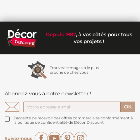
Depuis 1987
, à vos côtés pour tous
vos projets !
Trouvez le magasin le plus
proche de chez vous
Abonnez-vous à notre newsletter !
J'accepte de recevoir des offres commerciales conformément à
la politique de confidentialité de Décor Discount
Facebook
YouTube
Pinterest
Instagram
Suivez-nous !