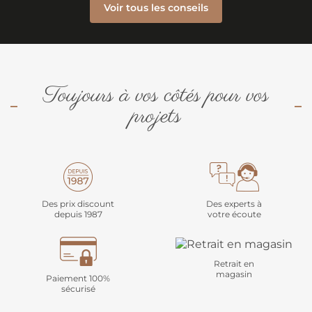
Voir tous les conseils
Toujours à vos côtés pour vos
projets
Des prix discount
Des experts à
depuis 1987
votre écoute
Retrait en
magasin
Paiement 100%
sécurisé