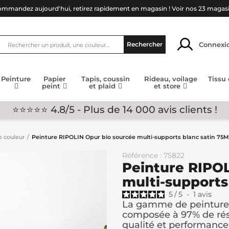
mmandez aujourd'hui, retirez rapidement en magasin !
Voir nos 23 magas
Connexi
Rechercher
Peinture
Papier
Tapis, coussin
Rideau, voilage
Tissu
peint
et plaid
et store
⭐⭐⭐⭐⭐ 4.8/5 - Plus de 14 000 avis clients !
e couleur
Peinture RIPOLIN Opur bio sourcée multi-supports blanc satin 75
Référence : 75822
Peinture RIPOL
multi-supports
5
/
5
-
1
avis
La gamme de peinture 
composée à 97% de rési
qualité et performance.