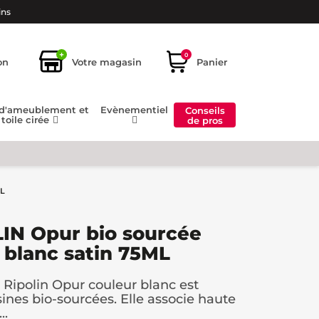
ins
+
0
on
Votre magasin
Panier
 d'ameublement et
Evènementiel
Conseils
toile cirée
de pros
ML
IN Opur bio sourcée
 blanc satin 75ML
Ripolin Opur couleur blanc est
nes bio-sourcées. Elle associe haute
..