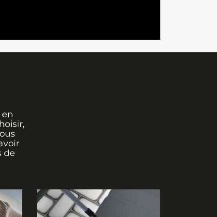
 en
oisir,
vous
avoir
s de