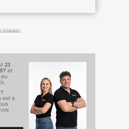
 livraison.
st
23
987
et
au
s.
 ?
s est à
ous
vos