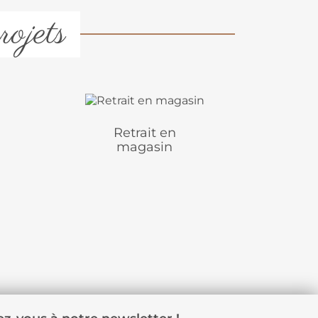
rojets
Retrait en
magasin