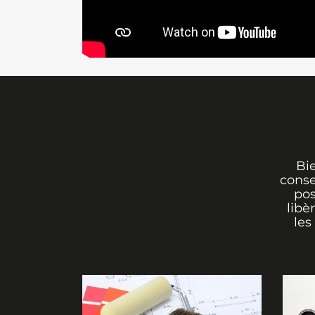
Bi
conse
pos
libè
les