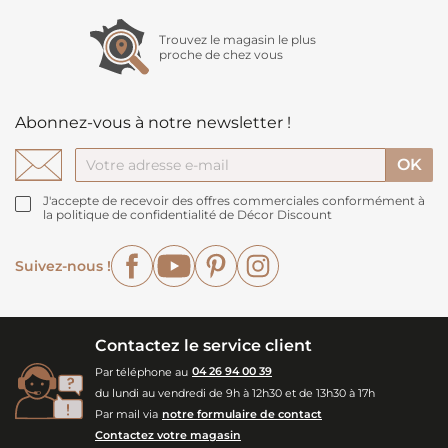
Trouvez le magasin le plus
proche de chez vous
Abonnez-vous à notre newsletter !
J'accepte de recevoir des offres commerciales conformément à
la politique de confidentialité de Décor Discount
Facebook
YouTube
Pinterest
Instagram
Suivez-nous !
Contactez le service client
Par téléphone au
04 26 94 00 39
du lundi au vendredi de 9h à 12h30 et de 13h30 à 17h
Par mail via
notre formulaire de contact
Contactez votre magasin