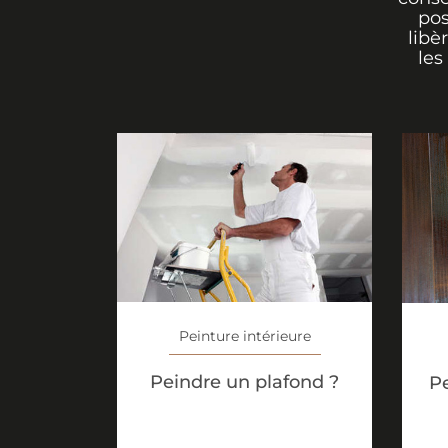
pos
libè
les
Peinture intérieure
Peindre un plafond ?
Pe