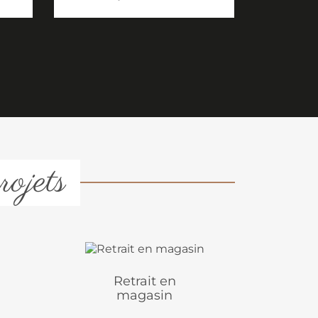
rojets
Retrait en
magasin