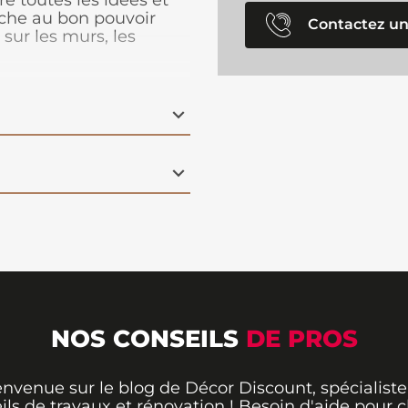
re toutes les idées et
uche au bon pouvoir
Contactez un
 sur les murs, les
ne formule qui purifie
bera jusqu'à 60% du
NOS CONSEILS
DE PROS
envenue sur le blog de Décor Discount, spécialiste
ils de travaux et rénovation ! Besoin d'aide pour ch