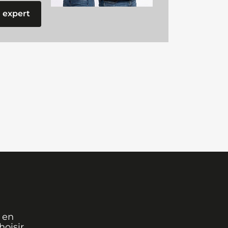
 expert
 en
oisir,