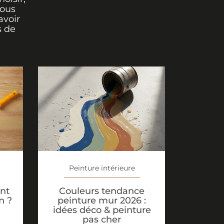
vous
avoir
s de
Peinture intérieure
Couleurs tendance
nt
peinture mur 2026 :
n ?
idées déco & peinture
pas cher