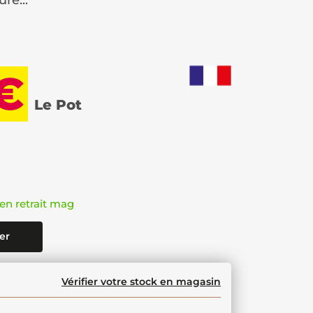
re...
 €
Le Pot
en retrait mag
er
Vérifier votre stock en magasin