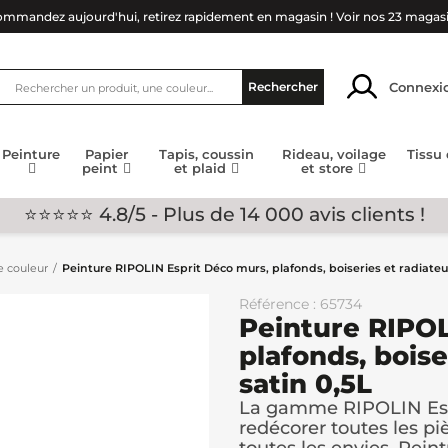
mmandez aujourd'hui, retirez rapidement en magasin !
Voir nos 23 magas
Connexi
Rechercher
Peinture
Papier
Tapis, coussin
Rideau, voilage
Tissu
peint
et plaid
et store
⭐⭐⭐⭐⭐ 4.8/5 - Plus de 14 000 avis clients !
e couleur
Peinture RIPOLIN Esprit Déco murs, plafonds, boiseries et radiateur
Référence : 65734
Peinture RIPOL
plafonds, boise
satin 0,5L
La gamme RIPOLIN Espr
redécorer toutes les pi