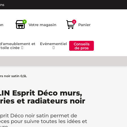
ins
+
0
on
Votre magasin
Panier
 d'ameublement et
Evènementiel
Conseils
toile cirée
de pros
s noir satin 0,5L
IN Esprit Déco murs,
ries et radiateurs noir
it Déco noir satin permet de
èces pour suivre toutes les idées et