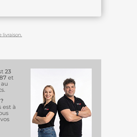
 livraison.
st
23
987
et
au
s.
 ?
s est à
ous
vos