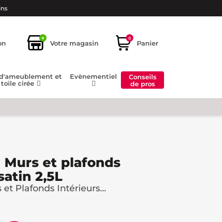
ins
+
0
on
Votre magasin
Panier
 d'ameublement et
Evènementiel
Conseils
toile cirée
de pros
 Murs et plafonds
satin 2,5L
et Plafonds Intérieurs...