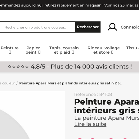
mmandez aujourd'hui, retirez rapidement en magasin !
Voir nos 23 magas
Connexi
Rechercher
Peinture
Papier
Tapis, coussin
Rideau, voilage
Tissu
peint
et plaid
et store
⭐⭐⭐⭐⭐ 4.8/5 - Plus de 14 000 avis clients !
e couleur
Peinture Apara Murs et plafonds intérieurs gris satin 2,5L
Référence : 84108
Peinture Apara
intérieurs gris 
La peinture Apara Murs 
Lire la suite