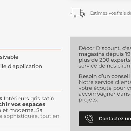
Estimez vos frais de
Décor Discount, c'e
magasins depuis 1
sivable
plus de 200 experts
service de nos client
ile d'application
Besoin d’un conseil
Notre service client
votre écoute pour v
accompagner dans 
s
Intérieurs gris satin
projets.
îchir vos espaces
e et moderne. Sa
e sophistiquée, tout en
Contactez un
umineux. Facile à
ble, ce qui permet un