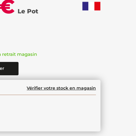
 €
Le Pot
n retrait magasin
er
Vérifier votre stock en magasin