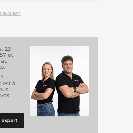
 livraison.
st
23
987
et
au
s.
 ?
s est à
ous
vos
 expert