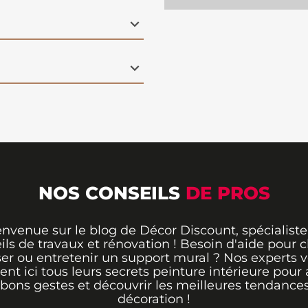
s les zones les plus
 formule sans odeur la
énient pour votre
e peinture allie qualité
ormer vos murs et
ellent rapport qualité-
NOS CONSEILS
DE PROS
envenue sur le blog de Décor Discount, spécialiste
ils de travaux et rénovation ! Besoin d'aide pour ch
er ou entretenir un support mural ? Nos experts 
rent ici tous leurs secrets peinture intérieure pour 
 bons gestes et découvrir les meilleures tendance
décoration !