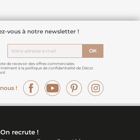
z-vous à notre newsletter !
pte de recevoir des offres commerciales
rmément à
la politique de confidentialité de Décor
unt
Facebook
YouTube
Pinterest
Instagram
nous !
On recrute !