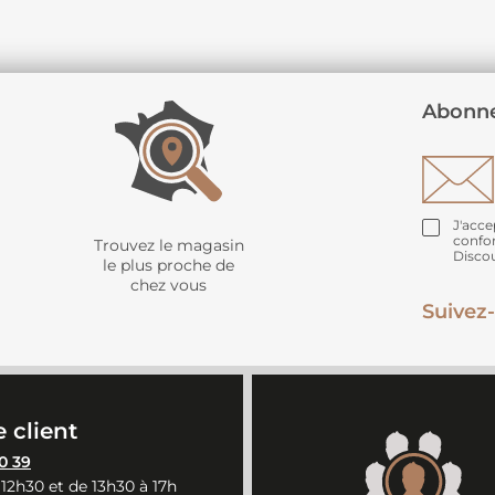
Abonne
J'acce
confo
Trouvez le magasin
Disco
le plus proche de
chez vous
Suivez-
 client
0 39
 12h30 et de 13h30 à 17h