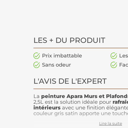
LES + DU PRODUIT
Prix imbattable
Les
Sans odeur
Fac
L'AVIS DE L'EXPERT
La
peinture Apara Murs et Plafond
2,5L est la solution idéale pour
rafra
intérieurs
avec une finition élégant
couleur gris satin apporte une touch
offrant un aspect à la fois sobre et l
Lire la suite
appliquer, cette peinture est lessiva