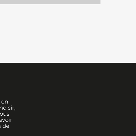
 en
oisir,
vous
avoir
s de