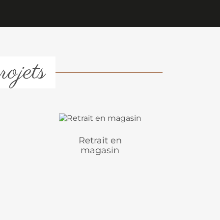
rojets
Retrait en
magasin