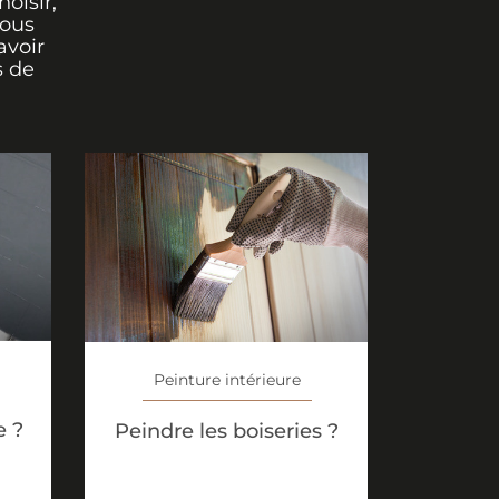
oisir,
vous
avoir
s de
Peinture intérieure
e ?
Peindre les boiseries ?