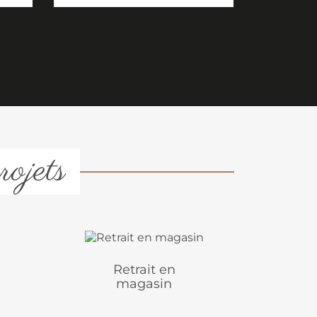
rojets
Retrait en
magasin