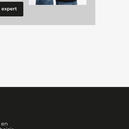
 expert
 en