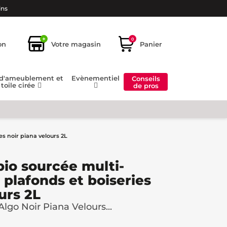
ins
+
0
on
Votre magasin
Panier
 d'ameublement et
Evènementiel
Conseils
toile cirée
de pros
es noir piana velours 2L
bio sourcée multi-
 plafonds et boiseries
urs 2L
lgo Noir Piana Velours...