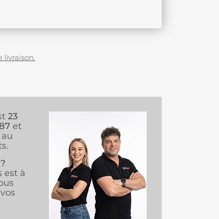
 livraison.
st
23
987
et
au
s.
 ?
s est à
ous
vos