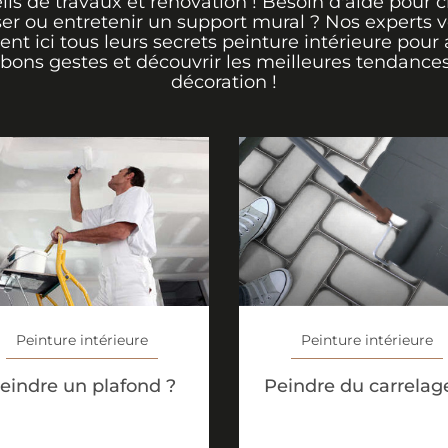
ils de travaux et rénovation ! Besoin d'aide pour ch
er ou entretenir un support mural ? Nos experts 
rent ici tous leurs secrets peinture intérieure pour 
 bons gestes et découvrir les meilleures tendance
décoration !
Peinture intérieure
Peinture intérieure
eindre un plafond ?
Peindre du carrelag