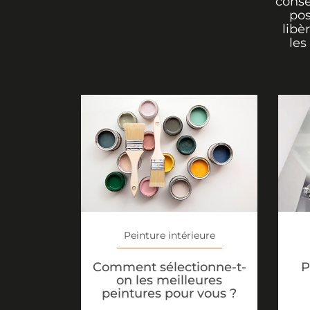
conse
pos
libè
les
Peinture intérieure
Comment sélectionne-t-
P
on les meilleures
peintures pour vous ?