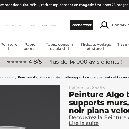
mmandez aujourd'hui, retirez rapidement en magasin !
Voir nos 23 magas
Connexi
Rechercher
Peinture
Papier
Tapis, coussin
Rideau, voilage
Tissu
peint
et plaid
et store
⭐⭐⭐⭐⭐ 4.8/5 - Plus de 14 000 avis clients !
e couleur
Peinture Algo bio sourcée multi-supports murs, plafonds et boiseri
Référence : 84566
Peinture Algo 
supports murs,
noir piana velo
Découvrez la Peinture A
Lire la suite