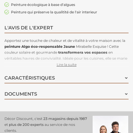
Peinture écologique à base d'algues
Peinture qui préserve la qualitité de l'air interieur
L'AVIS DE L'EXPERT
Apportez une touche de chaleur et de vitalité à votre maison avec la
peinture Algo éco-responsable
Jaune
Mirabelle Exquise ! Cette
couleur solaire et gourmande
transformera vos espaces
en
véritables havres de convivialité. Idéale pour les cuisines, elle se marie
parfaitement avec des meubles foncés, créant un contraste captivant
Lire la suite
qui attire le regard.
Pour un effet harmonieux, associez ce jaune chaleureux avec des
CARACTÉRISTIQUES
teintes terreuses ou des verts doux, offrant une palette apaisante et
moins contrastée. Pour le mettre en valeur, n’hésitez pas à
DOCUMENTS
l’accompagner de couleurs plus fortes qui souligneront sa luminosité
et sa richesse.
Sa finition velours confère à cette peinture un aspect feutré et chic,
tout en restant lessivable pour une praticité au quotidien. Avec une
formulation à base d'algues et une résine biosourcée à 98%, la
Décor Discount, c'est
23 magasins depuis 1987
Peinture Algo
Jaune Mirabelle est non seulement esthétique, mais
et
plus de 200 experts
au service de nos
aussi respectueuse de l'environnement, préservant ainsi la qualité de
clients.