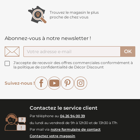
Trouvez le magasin le plus
proche de chez vous
Abonnez-vous à notre newsletter !
J'accepte de recevoir des offres commerciales conformément à
la politique de confidentialité de Décor Discount
Facebook
YouTube
Pinterest
Instagram
Suivez-nous !
Contactez le service client
Par téléphone au
04 26 94 00 39
du lundi au vendredi de 9h à 12h30 et de 13h30 à 17h
Par mail via
notre formulaire de contact
Contactez votre magasin