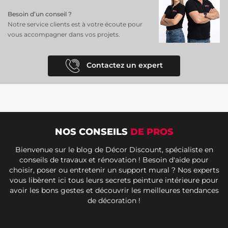
l'air intérieur.
Besoin d’un conseil ?
Créez des espaces où il fait bon vivre avec la Peinture Algo Jaune
Notre service clients est à votre écoute pour
Mirabelle Velours et laissez briller la chaleur de votre intérieur !
vous accompagner dans vos projets.
Contactez un expert
NOS CONSEILS
DE PROS
Bienvenue sur le blog de Décor Discount, spécialiste en
conseils de travaux et rénovation ! Besoin d'aide pour
choisir, poser ou entretenir un support mural ? Nos experts
vous libèrent ici tous leurs secrets peinture intérieure pour
avoir les bons gestes et découvrir les meilleures tendances
de décoration !