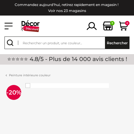
Commandez aujourd'hui, retirez rapidement en magasin !
Voir nos 23 magasins
+
0
Rechercher
⭐⭐⭐⭐⭐ 4.8/5 - Plus de 14 000 avis clients !
Peinture intérieure couleur
-20%