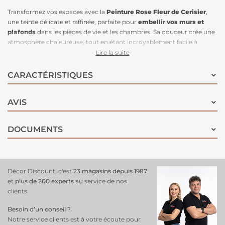
Transformez vos espaces avec la
Peinture Rose Fleur de Cerisier
,
une teinte délicate et raffinée, parfaite pour
embellir vos murs et
plafonds
dans les pièces de vie et les chambres. Sa douceur crée une
atmosphère chaleureuse, tout en étant incroyablement facile à
appliquer.
Lire la suite
Pour équilibrer son charme, associez-la à des couleurs plus intenses :
le Blanc Pur sublime son éclat, tandis qu’un bleu ou vert foncé
CARACTÉRISTIQUES
apporte une touche de sophistication. Osez le monochrome pour un
look élégant, en l’alliant à d'autres teintes harmonieuses. Avec
sa
AVIS
finition velours
, cette
peinture offre un aspect feutré chic
et
contemporain, tout en restant lessivable pour un entretien sans
tracas. Faites de votre intérieur un véritable cocon de douceur avec le
DOCUMENTS
Rose Fleur de Cerisier d’Algo !
Décor Discount, c'est
23 magasins depuis 1987
et
plus de 200 experts
au service de nos
clients.
Besoin d’un conseil ?
Notre service clients est à votre écoute pour