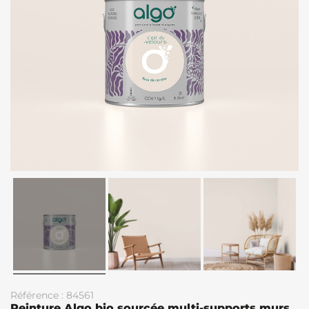
Référence : 84561
Peinture Algo bio sourcée multi-supports murs,