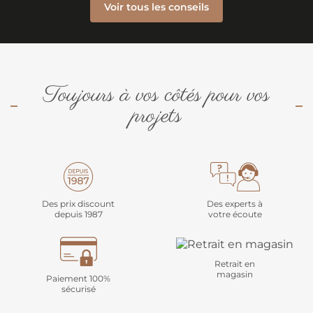
Voir tous les conseils
Toujours à vos côtés pour vos
projets
Des prix discount
Des experts à
depuis 1987
votre écoute
Retrait en
magasin
Paiement 100%
sécurisé