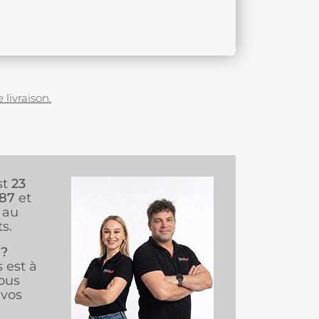
 livraison.
st
23
987
et
au
s.
 ?
s est à
ous
vos