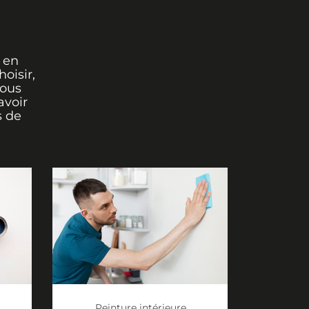
 en
oisir,
vous
avoir
s de
Peinture intérieure