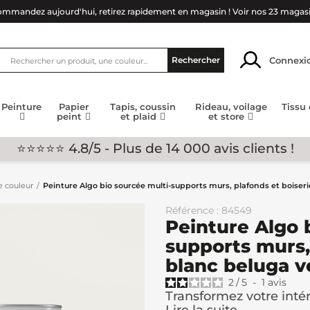
mmandez aujourd'hui, retirez rapidement en magasin !
Voir nos 23 magas
Connexi
Rechercher
Peinture
Papier
Tapis, coussin
Rideau, voilage
Tissu
peint
et plaid
et store
⭐⭐⭐⭐⭐ 4.8/5 - Plus de 14 000 avis clients !
e couleur
Peinture Algo bio sourcée multi-supports murs, plafonds et boiseri
Référence : 84549
Peinture Algo 
supports murs,
blanc beluga v
2
/
5
-
1
avis
Transformez votre intér