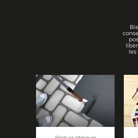
Bi
conse
pos
libè
les
Peinture intérieure