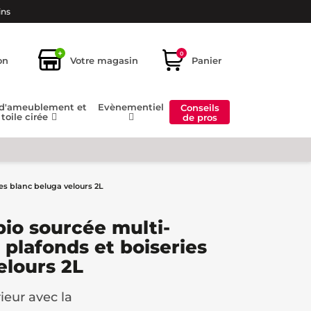
ins
+
0
on
Votre magasin
Panier
 d'ameublement et
Evènementiel
Conseils
toile cirée
de pros
es blanc beluga velours 2L
bio sourcée multi-
 plafonds et boiseries
elours 2L
ieur avec la