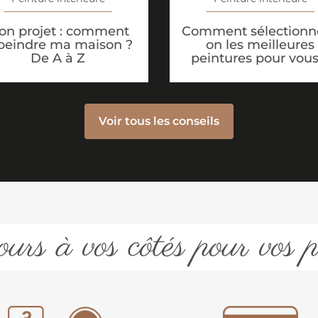
on projet : comment
Comment sélectionne
peindre ma maison ?
on les meilleures
De A à Z
peintures pour vous
Voir tous les conseils
urs à vos côtés pour vos p