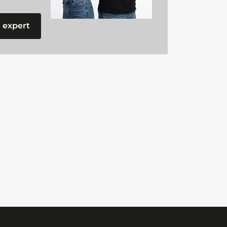
 expert