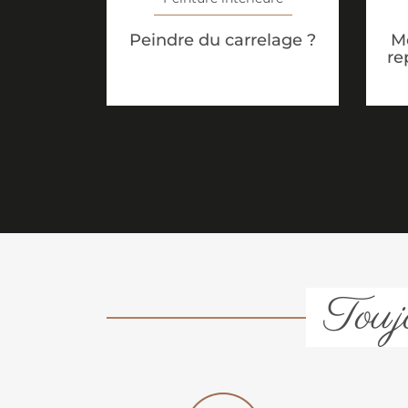
Peindre du carrelage ?
M
re
Toujo