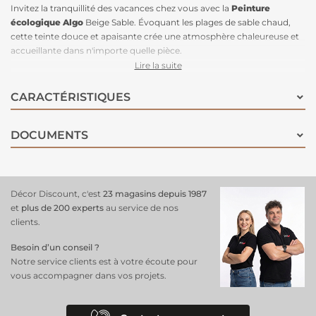
Invitez la tranquillité des vacances chez vous avec la
Peinture
écologique
Algo
Beige Sable. Évoquant les plages de sable chaud,
cette teinte douce et apaisante crée une atmosphère chaleureuse et
accueillante dans n'importe quelle pièce.
Associez ce beige délicat à des couleurs marines pour une ambiance
Lire la suite
rafraîchissante, ou optez pour des teintes minérales inspirées des
galets pour une palette naturelle et harmonieuse. Pour un effet plus
CARACTÉRISTIQUES
audacieux, mariez-le avec des verts, verts bleus ou bleus pour un
contraste captivant qui rappelle la beauté des paysages côtiers.
DOCUMENTS
Sa
finition velours
ajoute une touche d’élégance et de sophistication,
tout en restant lessivable pour un entretien sans souci. Avec Beige
Sable,
transformez votre intérieur
en un havre de paix où la douceur
et le style se rencontrent !
Décor Discount, c'est
23 magasins depuis 1987
et
plus de 200 experts
au service de nos
clients.
Besoin d’un conseil ?
Notre service clients est à votre écoute pour
vous accompagner dans vos projets.