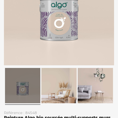
Référence : 84548
Peinture Algo bio sourcée multi-supports murs,