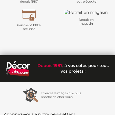
depuis 1987
votre écoute
Retrait en
magasin
Paiement 100%
sécurisé
Depuis 1987
, à vos côtés pour tous
vos projets !
Trouvez le magasin le plus
proche de chez vous
Abonnez-vous à notre newsletter !