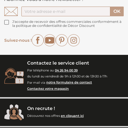
J'accepte de recevoir des offres commerciales conformément à
la politique de confidentialité de Décor Discount
Facebook
YouTube
Pinterest
Instagram
Suivez-nous !
Contactez le service client
Par téléphone au
04 26 94 00 39
du lundi au vendredi de 9h à 12h30 et de 13h30 à 17h
Par mail via
notre formulaire de contact
Contactez votre magasin
On recrute !
Découvrez nos offres
en cliquant ici