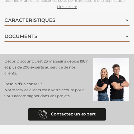
pour les murs et les boiseries, cette peinture assure une application
uniforme et une bonne couvrance. Sa formule résistante garantit une
Lire la suite
longue durée de vie et une facilité d'entretien, faisant de cette
peinture le choix parfait pour rehausser votre décoration intérieure.
CARACTÉRISTIQUES
Elle s'applique également sur le béton, ciment, plaques de plâtre,
papiers peints et toiles de verre.
DOCUMENTS
Décor Discount, c'est
23 magasins depuis 1987
et
plus de 200 experts
au service de nos
clients.
Besoin d’un conseil ?
Notre service clients est à votre écoute pour
vous accompagner dans vos projets.
Contactez un expert