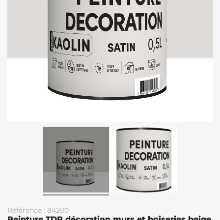
Référence : 84200
Peinture TDP décoration murs et boiseries beige