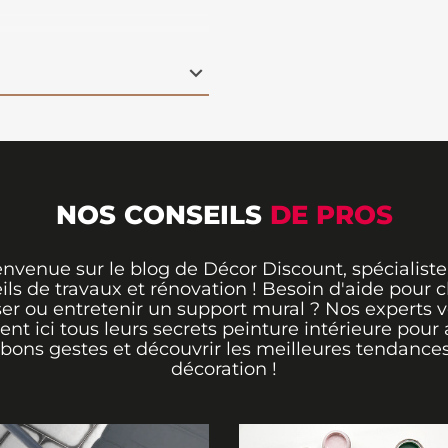
r opacifiant, cette
t sur les murs, les
e en plusieurs teintes, y
nture Ripolin
est
os travaux en testant
de peinture
Ripolin.
NOS CONSEILS
DE PROS
envenue sur le blog de Décor Discount, spécialiste
ils de travaux et rénovation ! Besoin d'aide pour ch
er ou entretenir un support mural ? Nos experts 
rent ici tous leurs secrets peinture intérieure pour 
 bons gestes et découvrir les meilleures tendance
décoration !