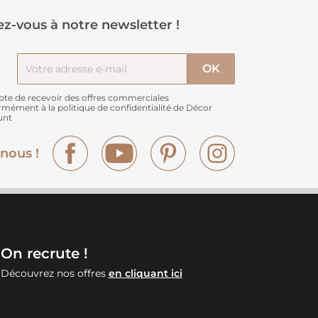
z-vous à notre newsletter !
pte de recevoir des offres commerciales
rmément à
la politique de confidentialité de Décor
unt
Facebook
YouTube
Pinterest
Instagram
nous !
On recrute !
Découvrez nos offres
en cliquant ici