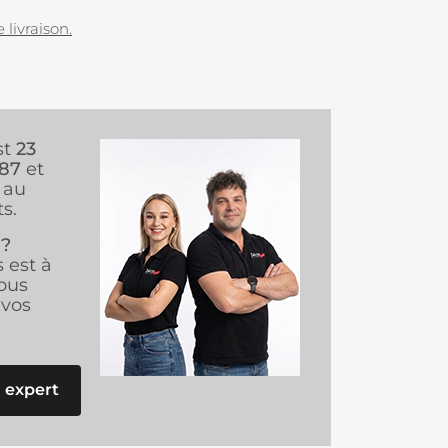
 livraison.
st
23
987
et
au
s.
 ?
s est à
ous
vos
 expert