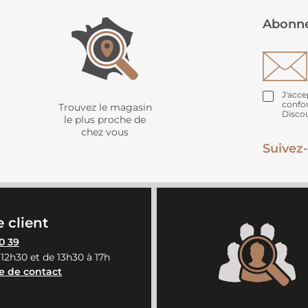
Abonne
J'acce
confo
Trouvez le magasin
Disco
le plus proche de
chez vous
Suivez-
 client
0 39
 12h30 et de 13h30 à 17h
e de contact