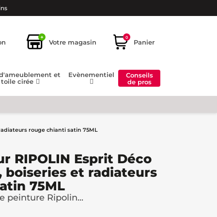
ins
+
0
on
Votre magasin
Panier
 d'ameublement et
Evènementiel
Conseils
toile cirée
de pros
radiateurs rouge chianti satin 75ML
ur RIPOLIN Esprit Déco
 boiseries et radiateurs
satin 75ML
 peinture Ripolin...