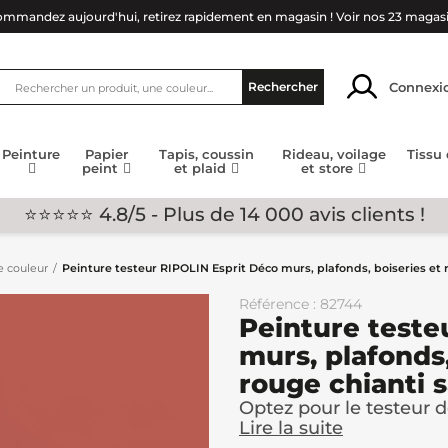
mmandez aujourd'hui, retirez rapidement en magasin !
Voir nos 23 magas
Connexi
Rechercher
Peinture
Papier
Tapis, coussin
Rideau, voilage
Tissu
peint
et plaid
et store
⭐⭐⭐⭐⭐ 4.8/5 - Plus de 14 000 avis clients !
e couleur
Peinture testeur RIPOLIN Esprit Déco murs, plafonds, boiseries et 
Référence : 82744
Peinture teste
murs, plafonds,
rouge chianti 
Optez pour le testeur de
Lire la suite