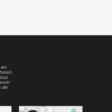
 en
oisir,
vous
avoir
s de