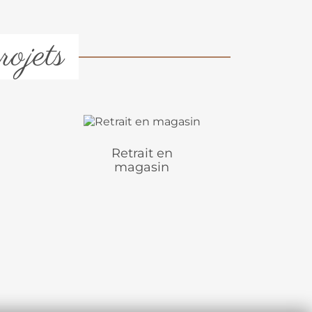
rojets
Retrait en
magasin