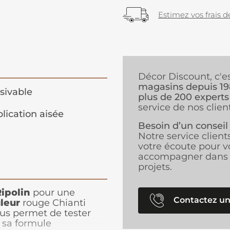
Estimez vos frais de
Décor Discount, c'e
magasins depuis 1
sivable
plus de 200 experts
service de nos client
lication aisée
Besoin d’un conseil
Notre service client
votre écoute pour v
accompagner dans 
projets.
ipolin
pour une
Contactez un
leur
rouge Chianti
us permet de tester
à sa formule