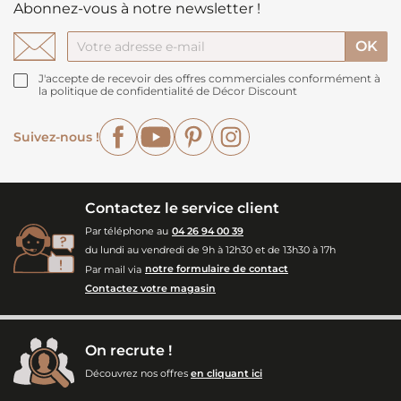
Abonnez-vous à notre newsletter !
J'accepte de recevoir des offres commerciales conformément à
la politique de confidentialité de Décor Discount
Facebook
YouTube
Pinterest
Instagram
Suivez-nous !
Contactez le service client
Par téléphone au
04 26 94 00 39
du lundi au vendredi de 9h à 12h30 et de 13h30 à 17h
Par mail via
notre formulaire de contact
Contactez votre magasin
On recrute !
Découvrez nos offres
en cliquant ici