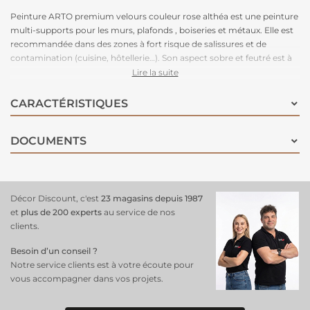
Peinture ARTO premium velours couleur rose althéa est une peinture
multi-supports pour les murs, plafonds , boiseries et métaux. Elle est
recommandée dans des zones à fort risque de salissures et de
contamination (cuisine, hôtellerie…). Son aspect sobre et feutré est à
la fois tendance et pratique car il permet de masquer les défauts du
Lire la suite
supports. Sa finition velours vous donne les avantages des peintures
mates et satins sans les inconvénients.
CARACTÉRISTIQUES
DOCUMENTS
Décor Discount, c'est
23 magasins depuis 1987
et
plus de 200 experts
au service de nos
clients.
Besoin d’un conseil ?
Notre service clients est à votre écoute pour
vous accompagner dans vos projets.