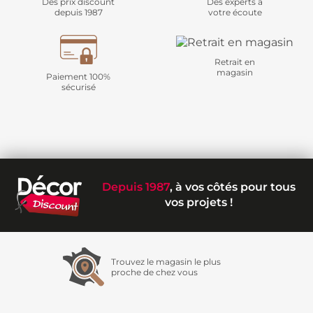
Des prix discount
Des experts à
depuis 1987
votre écoute
Retrait en
magasin
Paiement 100%
sécurisé
Depuis 1987
, à vos côtés pour tous
vos projets !
Trouvez le magasin le plus
proche de chez vous