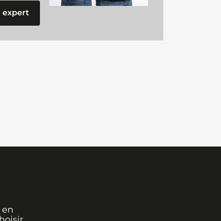
 expert
 en
oisir,