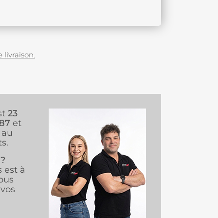
 livraison.
st
23
987
et
au
s.
 ?
s est à
ous
vos