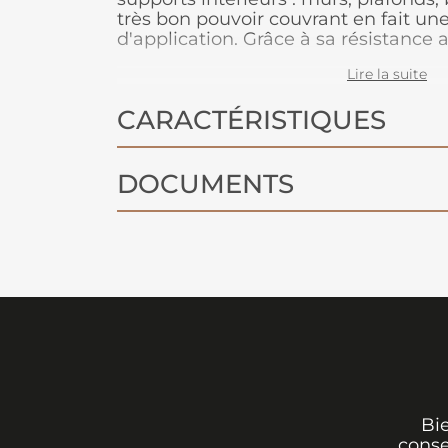
très bon pouvoir couvrant en fait une
d'application. Grâce à sa résistance 
lessivabilité, elle gardera un bel asp
Lire la suite
Disponible en 54 teintes pour un lar
CARACTÉRISTIQUES
DOCUMENTS
Bi
conse