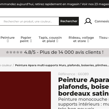
mmandez aujourd'hui, retirez rapidement en magasin !
Voir nos 23 magas
Connexi
Rechercher
Peinture
Papier
Tapis, coussin
Rideau, voilage
Tissu
peint
et plaid
et store
⭐⭐⭐⭐⭐ 4.8/5 - Plus de 14 000 avis clients !
e couleur
Peinture Apara multi-supports Murs, plafonds, boiseries, plinthes..
Référence : 66089
Peinture Apara
plafonds, boiser
bordeaux satin
Peinture monocouche s
supports intérieurs : mu