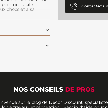
 peinture facile
Contactez un
aux chocs et à sa
ect dans le temps.
ge choix de déco.
NOS CONSEILS
DE PROS
envenue sur le blog de Décor Discount, spécialiste
ils de travaux et rénovation ! Besoin d'aide pour ch