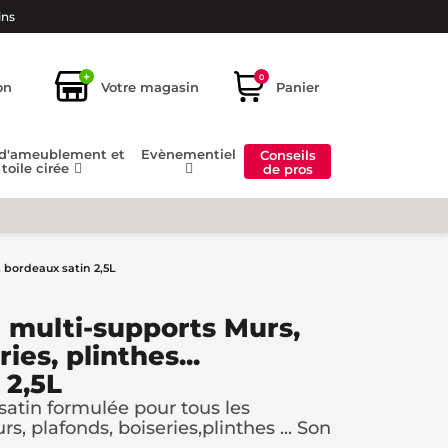
ins
+
0
on
Votre magasin
Panier
 d'ameublement et
Evènementiel
Conseils
toile cirée
de pros
. bordeaux satin 2,5L
 multi-supports Murs,
ies, plinthes...
 2,5L
atin formulée pour tous les
rs, plafonds, boiseries,plinthes ... Son