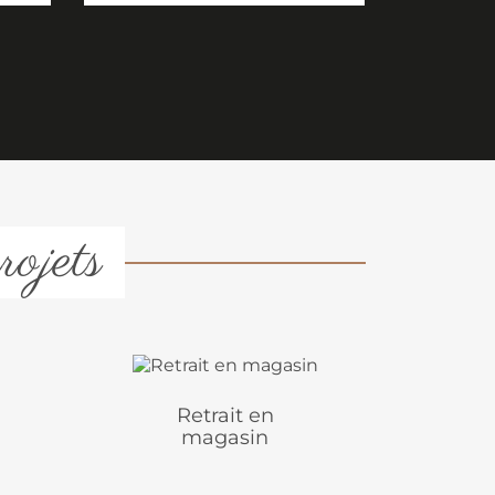
rojets
Retrait en
magasin