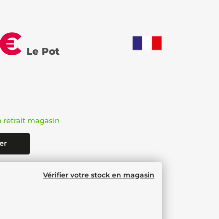
 €
Le Pot
n retrait magasin
er
Vérifier votre stock en magasin