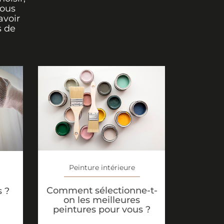
vous
avoir
s de
Peinture intérieure
Comment sélectionne-t-
s ?
on les meilleures
peintures pour vous ?