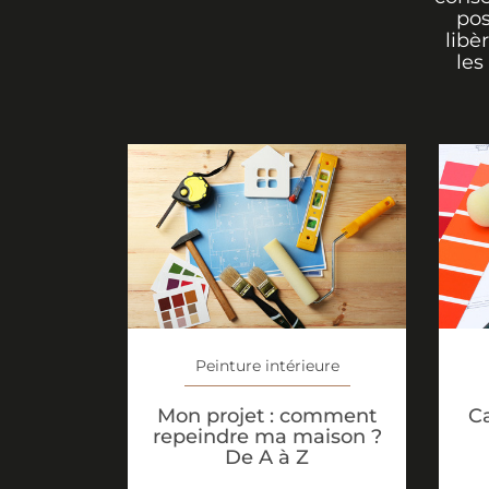
pos
libè
les
Peinture intérieure
Ca
Mon projet : comment
repeindre ma maison ?
De A à Z