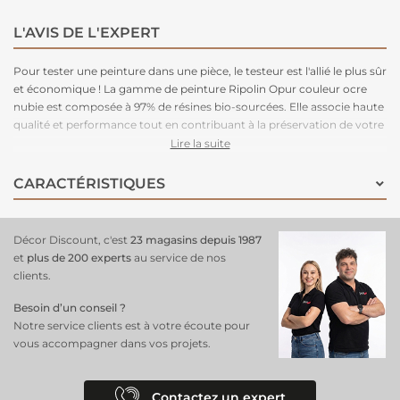
L'AVIS DE L'EXPERT
Pour tester une peinture dans une pièce, le testeur est l'allié le plus sûr
et économique ! La gamme de peinture Ripolin Opur couleur ocre
nubie est composée à 97% de résines bio-sourcées. Elle associe haute
qualité et performance tout en contribuant à la préservation de votre
santé et de l'environnement. Idéale pour toutes les pièces de la
Lire la suite
maison.
CARACTÉRISTIQUES
Décor Discount, c'est
23 magasins depuis 1987
et
plus de 200 experts
au service de nos
clients.
Besoin d’un conseil ?
Notre service clients est à votre écoute pour
vous accompagner dans vos projets.
Contactez un expert