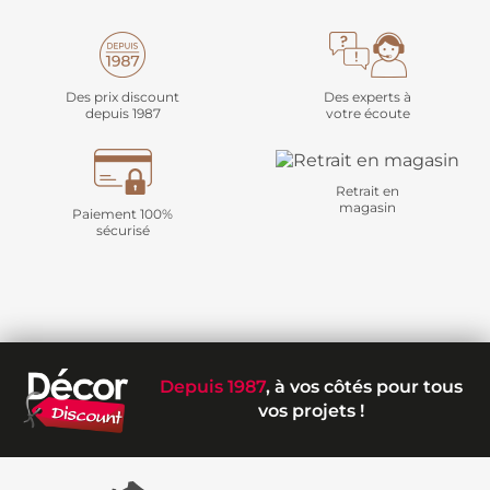
Des prix discount
Des experts à
depuis 1987
votre écoute
Retrait en
magasin
Paiement 100%
sécurisé
Depuis 1987
, à vos côtés pour tous
vos projets !