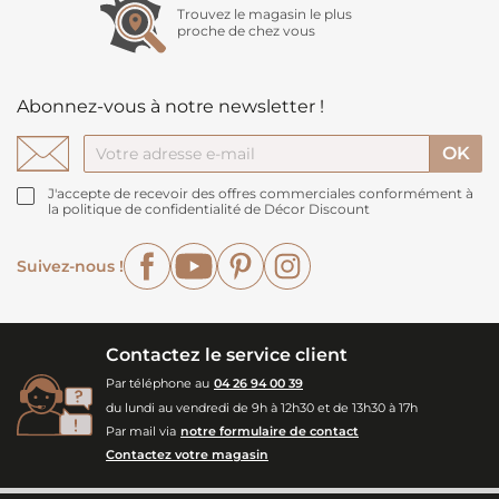
Trouvez le magasin le plus
proche de chez vous
Abonnez-vous à notre newsletter !
J'accepte de recevoir des offres commerciales conformément à
la politique de confidentialité de Décor Discount
Facebook
YouTube
Pinterest
Instagram
Suivez-nous !
Contactez le service client
Par téléphone au
04 26 94 00 39
du lundi au vendredi de 9h à 12h30 et de 13h30 à 17h
Par mail via
notre formulaire de contact
Contactez votre magasin