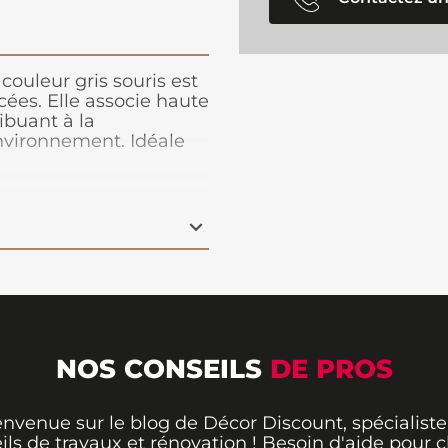
ouleur gris souris est
ées. Elle associe haute
ibuant à la
environnement. Idéale
n. Nous recommandons
se.
NOS CONSEILS
DE PROS
envenue sur le blog de Décor Discount, spécialiste
ils de travaux et rénovation ! Besoin d'aide pour ch