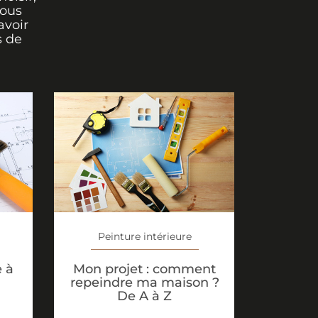
vous
avoir
s de
Peinture intérieure
e à
Mon projet : comment
repeindre ma maison ?
De A à Z