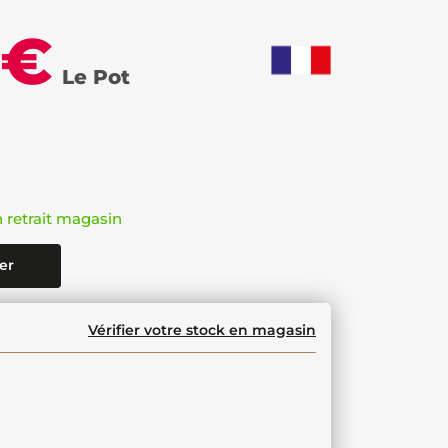
 €
Le Pot
n retrait magasin
er
Vérifier votre stock en magasin