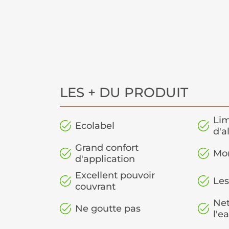
LES + DU PRODUIT
Lim
Ecolabel
d'a
Grand confort
Mo
d'application
Excellent pouvoir
Les
couvrant
Net
Ne goutte pas
l'e