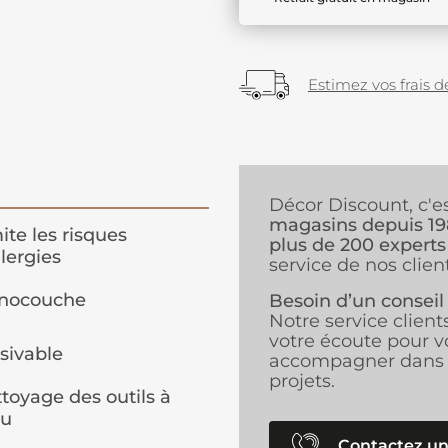
Estimez vos frais de
Décor Discount, c'e
magasins depuis 1
ite les risques
plus de 200 experts
llergies
service de nos client
nocouche
Besoin d’un conseil
Notre service client
votre écoute pour v
sivable
accompagner dans 
projets.
toyage des outils à
au
Contactez un