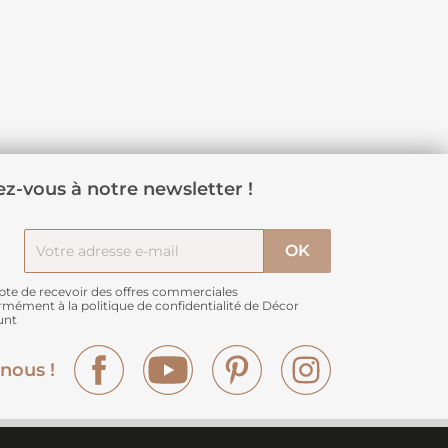
z-vous à notre newsletter !
pte de recevoir des offres commerciales
rmément à
la politique de confidentialité de Décor
unt
Facebook
YouTube
Pinterest
Instagram
nous !