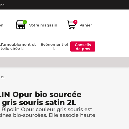
ins
+
0
on
Votre magasin
Panier
 d'ameublement et
Evènementiel
Conseils
toile cirée
de pros
 2L
IN Opur bio sourcée
gris souris satin 2L
ipolin Opur couleur gris souris est
nes bio-sourcées. Elle associe haute