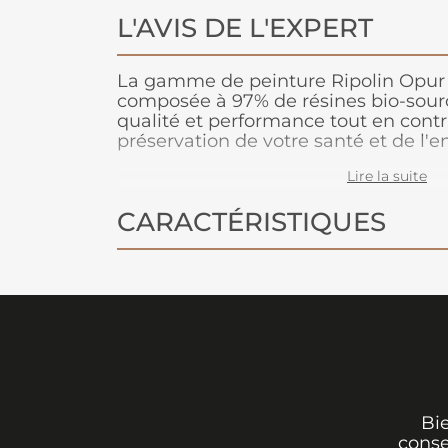
L'AVIS DE L'EXPERT
La gamme de peinture Ripolin Opur c
composée à 97% de résines bio-sourc
qualité et performance tout en contr
préservation de votre santé et de l'
pour toutes les pièces de la maiso
Lire la suite
un lessivage après 3 semaines de po
CARACTÉRISTIQUES
Bi
conse