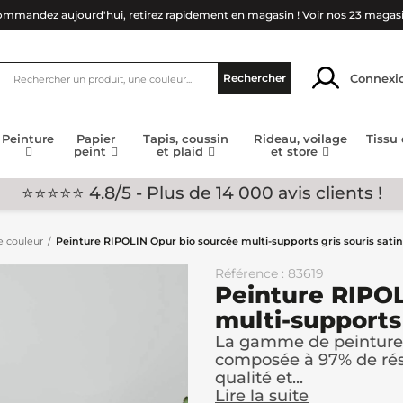
mmandez aujourd'hui, retirez rapidement en magasin !
Voir nos 23 magas
Connexi
Rechercher
Peinture
Papier
Tapis, coussin
Rideau, voilage
Tissu
peint
et plaid
et store
⭐⭐⭐⭐⭐ 4.8/5 - Plus de 14 000 avis clients !
e couleur
Peinture RIPOLIN Opur bio sourcée multi-supports gris souris satin
Référence : 83619
Peinture RIPOL
multi-supports 
La gamme de peinture R
composée à 97% de rési
qualité et...
Lire la suite