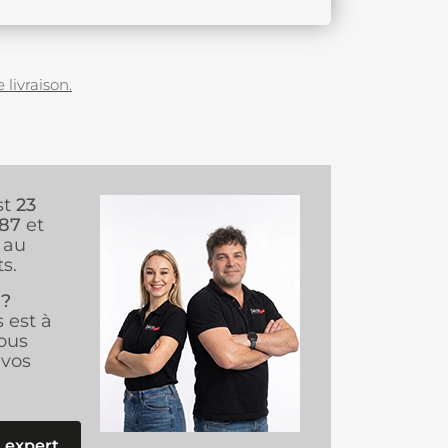
 livraison.
st
23
987
et
au
s.
 ?
s est à
ous
vos
 expert