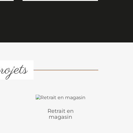
rojets
Retrait en
magasin