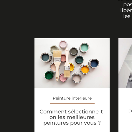
pos
libè
les
Peinture intérieure
Comment sélectionne-t-
P
on les meilleures
peintures pour vous ?