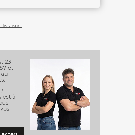
 livraison.
st
23
987
et
au
s.
 ?
s est à
ous
vos
 expert