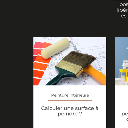
pos
libè
les
Peinture intérieure
Calculer une surface à
peindre ?
pe