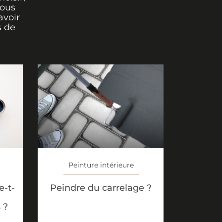
vous
avoir
s de
Peinture intérieure
-t-
Peindre du carrelage ?
 ?