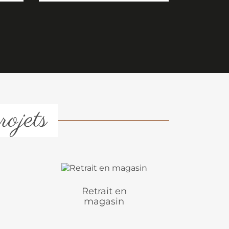
rojets
Retrait en
magasin