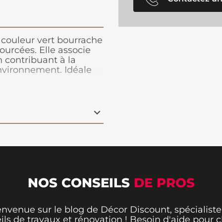
couleur vert bourrache
urcées. Elle associe
 contribuant à la
environnement. Idéale
n. Nous recommandons
se.
NOS CONSEILS
DE PROS
envenue sur le blog de Décor Discount, spécialiste
ils de travaux et rénovation ! Besoin d'aide pour ch