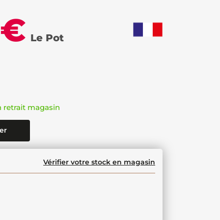
 €
Le Pot
n retrait magasin
er
Vérifier votre stock en magasin