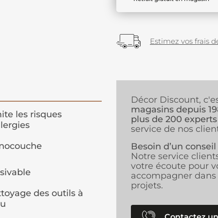
Estimez vos frais de
Décor Discount, c'e
magasins depuis 1
ite les risques
plus de 200 experts
llergies
service de nos client
nocouche
Besoin d’un conseil
Notre service client
votre écoute pour v
sivable
accompagner dans 
projets.
toyage des outils à
au
Contactez un