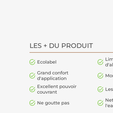
LES + DU PRODUIT
Lim
Ecolabel
d'a
Grand confort
Mo
d'application
Excellent pouvoir
Les
couvrant
Net
Ne goutte pas
l'e