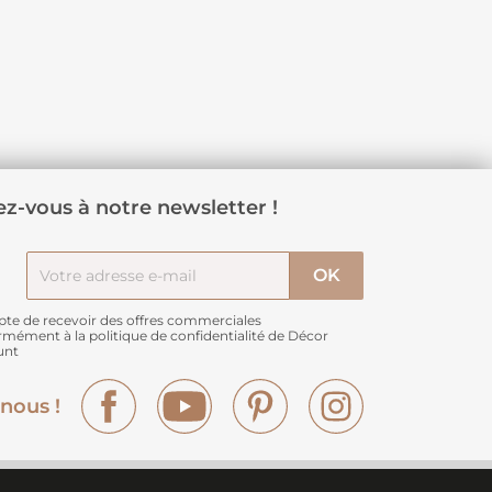
z-vous à notre newsletter !
pte de recevoir des offres commerciales
rmément à
la politique de confidentialité de Décor
unt
Facebook
YouTube
Pinterest
Instagram
nous !