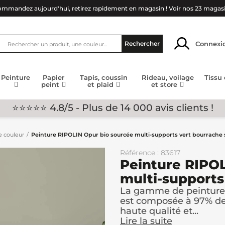
mmandez aujourd'hui, retirez rapidement en magasin !
Voir nos 23 magas
Connexi
Rechercher
Peinture
Papier
Tapis, coussin
Rideau, voilage
Tissu
peint
et plaid
et store
⭐⭐⭐⭐⭐ 4.8/5 - Plus de 14 000 avis clients !
e couleur
Peinture RIPOLIN Opur bio sourcée multi-supports vert bourrache 
Référence : 83617
Peinture RIPOL
multi-supports
La gamme de peinture 
est composée à 97% de 
haute qualité et...
Lire la suite