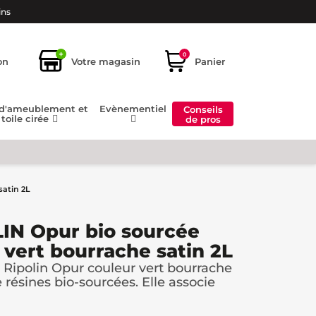
ins
+
0
on
Votre magasin
Panier
 d'ameublement et
Evènementiel
Conseils
toile cirée
de pros
satin 2L
IN Opur bio sourcée
 vert bourrache satin 2L
Ripolin Opur couleur vert bourrache
résines bio-sourcées. Elle associe