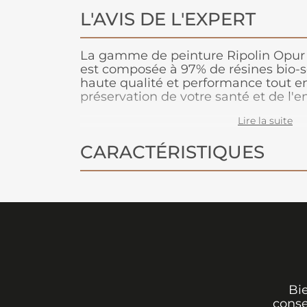
L'AVIS DE L'EXPERT
La gamme de peinture Ripolin Opur 
est composée à 97% de résines bio-so
haute qualité et performance tout en
préservation de votre santé et de l'
pour toutes les pièces de la maiso
Lire la suite
un lessivage après 3 semaines de po
CARACTÉRISTIQUES
Bi
conse