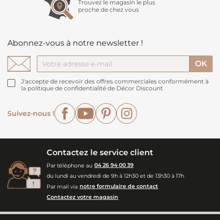
Trouvez le magasin le plus
proche de chez vous
Abonnez-vous à notre newsletter !
J'accepte de recevoir des offres commerciales conformément à
la politique de confidentialité de Décor Discount
Facebook
YouTube
Pinterest
Instagram
Suivez-nous !
Contactez le service client
Par téléphone au
04 26 94 00 39
du lundi au vendredi de 9h à 12h30 et de 13h30 à 17h
Par mail via
notre formulaire de contact
Contactez votre magasin