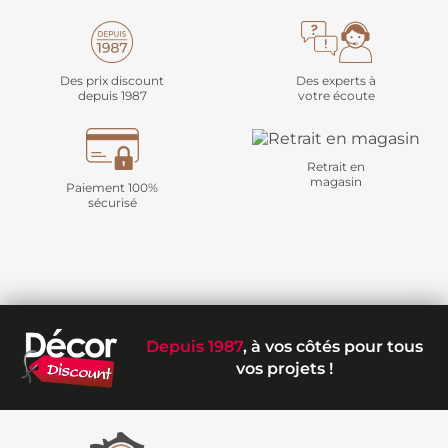
Des prix discount
Des experts à
depuis 1987
votre écoute
Retrait en
magasin
Paiement 100%
sécurisé
Depuis 1987
, à vos côtés pour tous
vos projets !