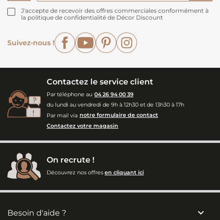
J'accepte de recevoir des offres commerciales conformément à
la politique de confidentialité de Décor Discount
Facebook
YouTube
Pinterest
Instagram
Suivez-nous !
Contactez le service client
Par téléphone au
04 26 94 00 39
du lundi au vendredi de 9h à 12h30 et de 13h30 à 17h
Par mail via
notre formulaire de contact
Contactez votre magasin
On recrute !
Découvrez nos offres
en cliquant ici

Besoin d'aide ?