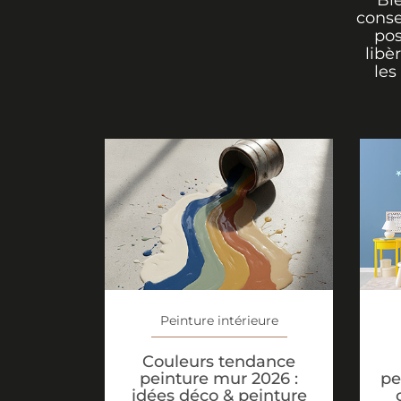
Bi
conse
pos
libè
les
Peinture intérieure
Couleurs tendance
peinture mur 2026 :
pe
idées déco & peinture