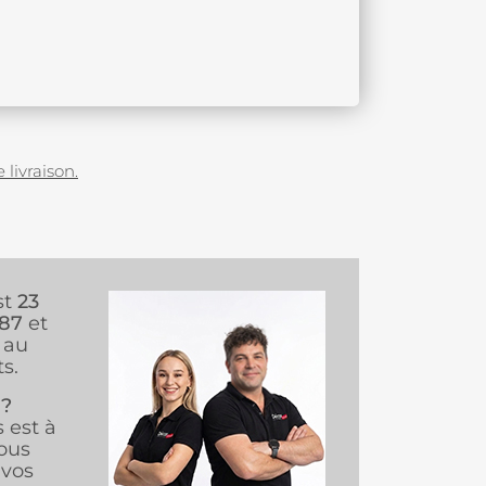
 livraison.
st
23
987
et
au
s.
 ?
s est à
ous
vos