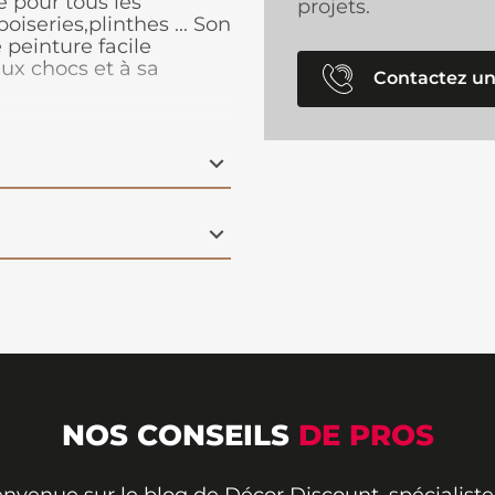
 pour tous les
projets.
oiseries,plinthes ... Son
 peinture facile
aux chocs et à sa
Contactez un
ect dans le temps.
ge choix de déco.
NOS CONSEILS
DE PROS