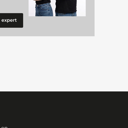
 expert