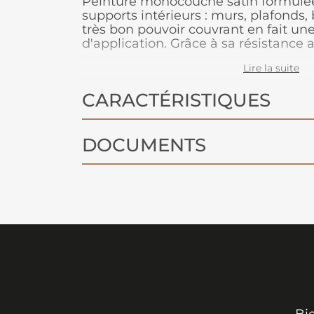
Peinture monocouche satin formulée
supports intérieurs : murs, plafonds, b
très bon pouvoir couvrant en fait une
d'application. Grâce à sa résistance 
lessivabilité, elle gardera un bel asp
Lire la suite
Disponible en 54 teintes pour un lar
CARACTÉRISTIQUES
DOCUMENTS