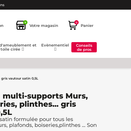
ins
+
0
on
Votre magasin
Panier
 d'ameublement et
Evènementiel
Conseils
toile cirée
de pros
 gris vautour satin 0,5L
 multi-supports Murs,
ies, plinthes... gris
,5L
atin formulée pour tous les
rs, plafonds, boiseries,plinthes ... Son