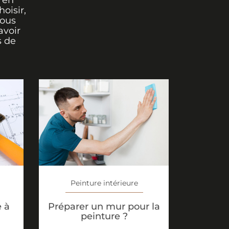
 en
oisir,
vous
avoir
s de
Peinture intérieure
e à
Préparer un mur pour la
peinture ?