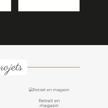
rojets
Retrait en
magasin