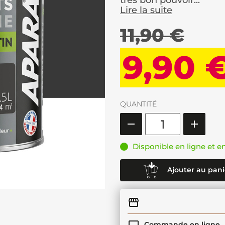
très bon pouvoir...
Lire la suite
11,90 €
9,90 
QUANTITÉ
Disponible en ligne et e
Ajouter au pani
Commande en ligne